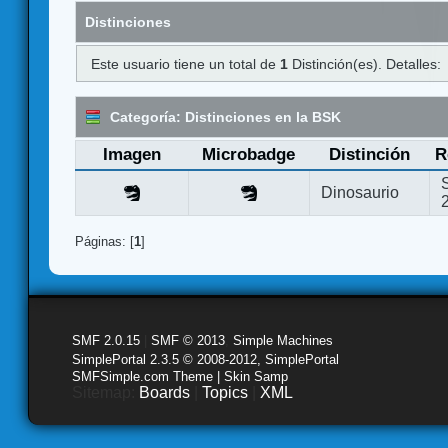
Distinciones
Este usuario tiene un total de
1
Distinción(es). Detalles:
Categoría: Distinciones en la BSK
Imagen
Microbadge
Distinción
R
Dinosaurio
Páginas: [
1
]
SMF 2.0.15
|
SMF © 2013
,
Simple Machines
SimplePortal 2.3.5 © 2008-2012, SimplePortal
SMFSimple.com Theme | Skin Samp
Sitemap:
Boards
|
Topics
|
XML