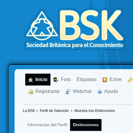
  Inicio
  Foro
Etiquetas
  Ezine
  Registrarse
  Webchat
  Ayuda
La BSK
»
Perfil de Galcerán 
»
Muestra mis Distinciones
Información del Perfil
Distinciones