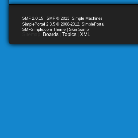
SMF 2.0.15
|
SMF © 2013
,
Simple Machines
SimplePortal 2.3.5 © 2008-2012, SimplePortal
SMFSimple.com Theme | Skin Samp
Sitemap:
Boards
|
Topics
|
XML