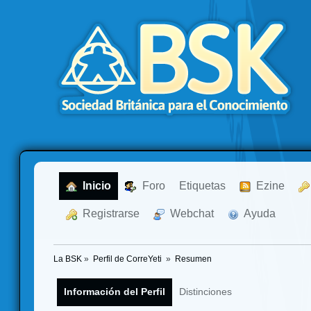
  Inicio
  Foro
Etiquetas
  Ezine
  Registrarse
  Webchat
  Ayuda
La BSK
»
Perfil de CorreYeti 
»
Resumen
Información del Perfil
Distinciones