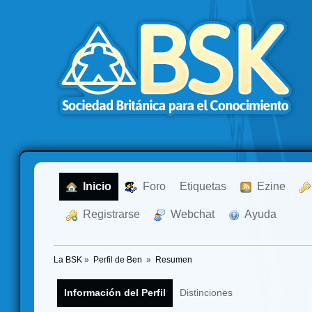
  Inicio
  Foro
Etiquetas
  Ezine
  Registrarse
  Webchat
  Ayuda
La BSK
»
Perfil de Ben 
»
Resumen
Información del Perfil
Distinciones