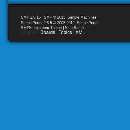
SMF 2.0.15
|
SMF © 2013
,
Simple Machines
SimplePortal 2.3.5 © 2008-2012, SimplePortal
SMFSimple.com Theme | Skin Samp
Sitemap:
Boards
|
Topics
|
XML