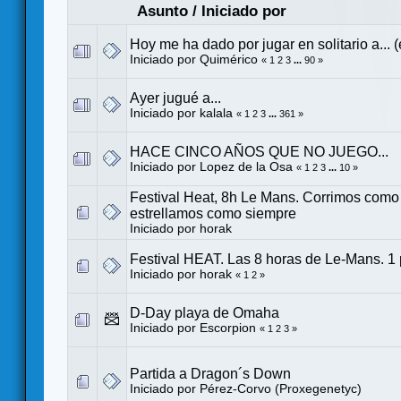
Asunto
/
Iniciado por
Hoy me ha dado por jugar en solitario a... 
Iniciado por
Quimérico
«
1
2
3
...
90
»
Ayer jugué a...
Iniciado por
kalala
«
1
2
3
...
361
»
HACE CINCO AÑOS QUE NO JUEGO...
Iniciado por
Lopez de la Osa
«
1
2
3
...
10
»
Festival Heat, 8h Le Mans. Corrimos como
estrellamos como siempre
Iniciado por
horak
Festival HEAT. Las 8 horas de Le-Mans. 1 pl
Iniciado por
horak
«
1
2
»
D-Day playa de Omaha
Iniciado por
Escorpion
«
1
2
3
»
Partida a Dragon´s Down
Iniciado por
Pérez-Corvo (Proxegenetyc)