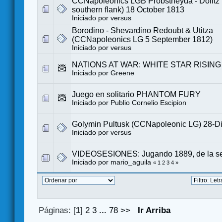
CCNapoleonics LGB Probstheyda - Dolitz 
southern flank) 18 October 1813
Iniciado por
versus
Borodino - Shevardino Redoubt & Utitza
(CCNapoleonics LG 5 September 1812)
Iniciado por
versus
NATIONS AT WAR: WHITE STAR RISING 
Iniciado por
Greene
Juego en solitario PHANTOM FURY
Iniciado por
Publio Cornelio Escipion
Golymin Pultusk (CCNapoleonic LG) 28-D
Iniciado por
versus
VIDEOSESIONES: Jugando 1889, de la se
Iniciado por
mario_aguila
«
1
2
3
4
»
Páginas: [
1
]
2
3
...
78
>>
Ir Arriba