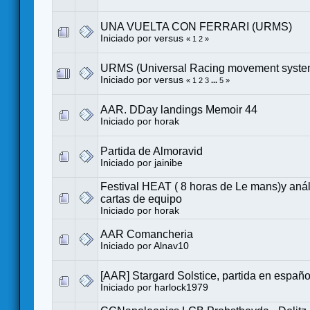
UNA VUELTA CON FERRARI (URMS)
Iniciado por
versus
«
1
2
»
URMS (Universal Racing movement syste
Iniciado por
versus
«
1
2
3
...
5
»
AAR. DDay landings Memoir 44
Iniciado por
horak
Partida de Almoravid
Iniciado por
jainibe
Festival HEAT ( 8 horas de Le mans)y análi
cartas de equipo
Iniciado por
horak
AAR Comancheria
Iniciado por
Alnav10
[AAR] Stargard Solstice, partida en españo
Iniciado por
harlock1979