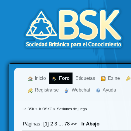
  Inicio
  Foro
Etiquetas
  Ezine
  Registrarse
  Webchat
  Ayuda
La BSK
»
KIOSKO
»
Sesiones de juego
Páginas: [
1
]
2
3
...
78
>>
Ir Abajo