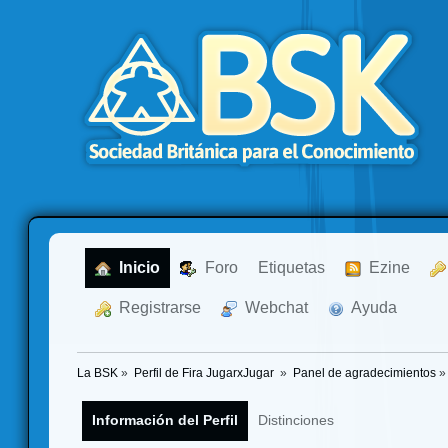
  Inicio
  Foro
Etiquetas
  Ezine
  Registrarse
  Webchat
  Ayuda
La BSK
»
Perfil de Fira JugarxJugar 
»
Panel de agradecimientos
»
Información del Perfil
Distinciones