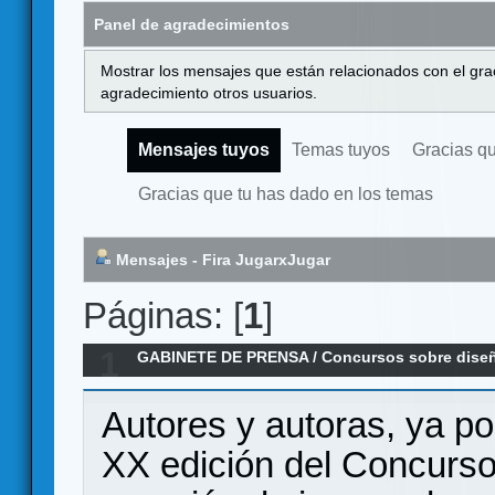
Panel de agradecimientos
Mostrar los mensajes que están relacionados con el gra
agradecimiento otros usuarios.
Mensajes tuyos
Temas tuyos
Gracias q
Gracias que tu has dado en los temas
Mensajes - Fira JugarxJugar
Páginas: [
1
]
1
GABINETE DE PRENSA
/
Concursos sobre dise
Concurso Ciutat de Granollers de creación de
Autores y autoras, ya po
XX edición del Concurso