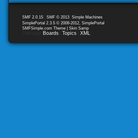
SMF 2.0.15
|
SMF © 2013
,
Simple Machines
SimplePortal 2.3.5 © 2008-2012, SimplePortal
SMFSimple.com Theme | Skin Samp
Sitemap:
Boards
|
Topics
|
XML