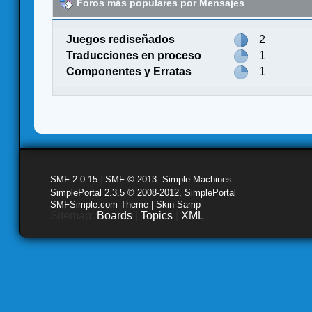
Foros más populares por Mensajes
Juegos rediseñados
2
Traducciones en proceso
1
Componentes y Erratas
1
SMF 2.0.15
|
SMF © 2013
,
Simple Machines
SimplePortal 2.3.5 © 2008-2012, SimplePortal
SMFSimple.com Theme | Skin Samp
Sitemap:
Boards
|
Topics
|
XML