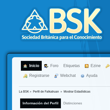
  Inicio
  Foro
Etiquetas
  Ezine
  Registrarse
  Webchat
  Ayuda
La BSK
»
Perfil de Falkatruan 
»
Mostrar Estadísticas
Información del Perfil
Distinciones