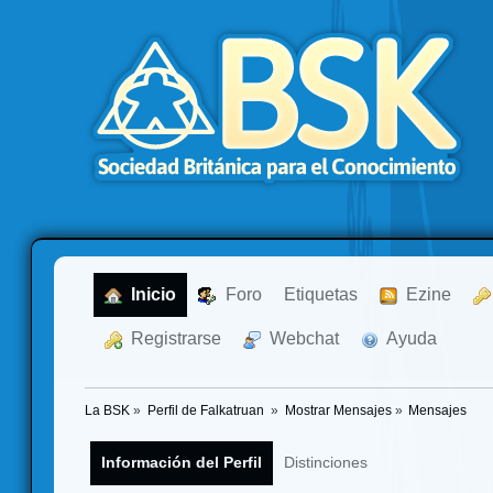
  Inicio
  Foro
Etiquetas
  Ezine
  Registrarse
  Webchat
  Ayuda
La BSK
»
Perfil de Falkatruan 
»
Mostrar Mensajes
»
Mensajes
Información del Perfil
Distinciones