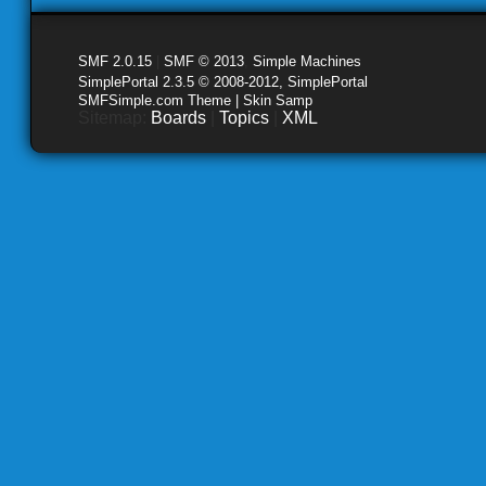
SMF 2.0.15
|
SMF © 2013
,
Simple Machines
SimplePortal 2.3.5 © 2008-2012, SimplePortal
SMFSimple.com Theme | Skin Samp
Sitemap:
Boards
|
Topics
|
XML