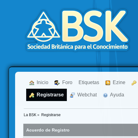
  Inicio
  Foro
Etiquetas
  Ezine
  Registrarse
  Webchat
  Ayuda
La BSK
»
Registrarse
Acuerdo de Registro