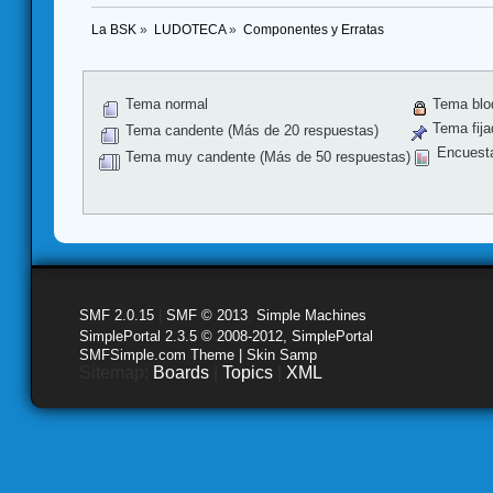
La BSK
»
LUDOTECA
»
Componentes y Erratas
Tema normal
Tema blo
Tema fija
Tema candente (Más de 20 respuestas)
Encuest
Tema muy candente (Más de 50 respuestas)
SMF 2.0.15
|
SMF © 2013
,
Simple Machines
SimplePortal 2.3.5 © 2008-2012, SimplePortal
SMFSimple.com Theme | Skin Samp
Sitemap:
Boards
|
Topics
|
XML