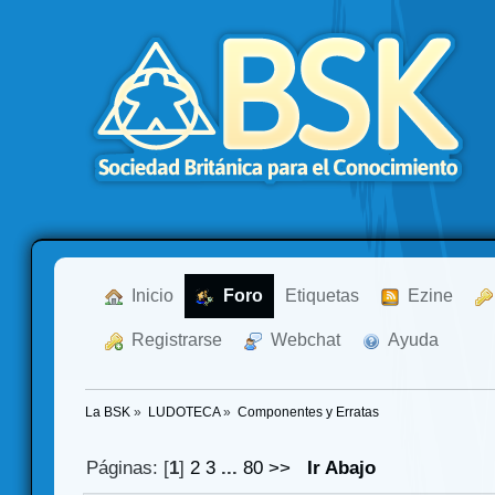
  Inicio
  Foro
Etiquetas
  Ezine
  Registrarse
  Webchat
  Ayuda
La BSK
»
LUDOTECA
»
Componentes y Erratas
Páginas: [
1
]
2
3
...
80
>>
Ir Abajo