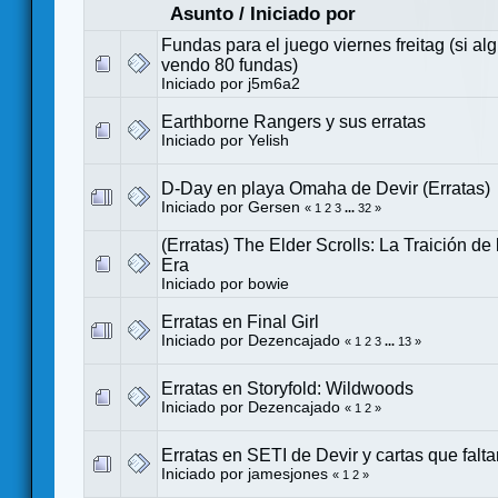
Asunto
/
Iniciado por
Fundas para el juego viernes freitag (si al
vendo 80 fundas)
Iniciado por
j5m6a2
Earthborne Rangers y sus erratas
Iniciado por
Yelish
D-Day en playa Omaha de Devir (Erratas)
Iniciado por
Gersen
«
1
2
3
...
32
»
(Erratas) The Elder Scrolls: La Traición d
Era
Iniciado por
bowie
Erratas en Final Girl
Iniciado por
Dezencajado
«
1
2
3
...
13
»
Erratas en Storyfold: Wildwoods
Iniciado por
Dezencajado
«
1
2
»
Erratas en SETI de Devir y cartas que falta
Iniciado por
jamesjones
«
1
2
»