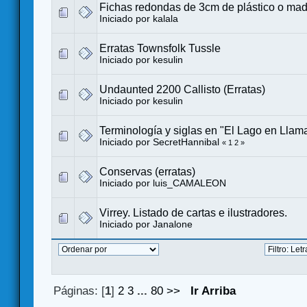
Fichas redondas de 3cm de plástico o mad
Iniciado por
kalala
Erratas Townsfolk Tussle
Iniciado por
kesulin
Undaunted 2200 Callisto (Erratas)
Iniciado por
kesulin
Terminología y siglas en "El Lago en Llama
Iniciado por
SecretHannibal
«
1
2
»
Conservas (erratas)
Iniciado por
luis_CAMALEON
Virrey. Listado de cartas e ilustradores.
Iniciado por
Janalone
Páginas: [
1
]
2
3
...
80
>>
Ir Arriba