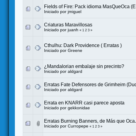
Fields of Fire: Pack idioma MasQueOca (Er
Iniciado por
jmiguel
Criaturas Maravillosas
Iniciado por
juanh
«
1
2
3
»
Cthulhu: Dark Providence ( Erratas )
Iniciado por
Greene
¿Mandalorian embalaje sin precinto?
Iniciado por
aldgard
Erratas Fate Defensores de Grimheim (Du
Iniciado por
aldgard
Errata en KNARR casi parece aposta
Iniciado por
gekkonidae
Erratas Burning Banners, de Más que Oca.
Iniciado por
Curropepe
«
1
2
3
»