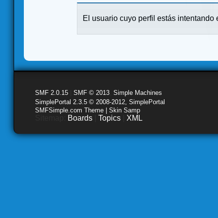
El usuario cuyo perfil estás intentando e
SMF 2.0.15
|
SMF © 2013
,
Simple Machines
SimplePortal 2.3.5 © 2008-2012, SimplePortal
SMFSimple.com Theme | Skin Samp
Sitemap:
Boards
|
Topics
|
XML