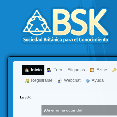
  Inicio
  Foro
Etiquetas
  Ezine
  Registrarse
  Webchat
  Ayuda
La BSK
¡Un error ha ocurrido!