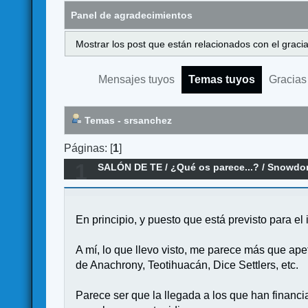
Panel de agradecimientos
Mostrar los post que están relacionados con el graci
Mensajes tuyos
Temas tuyos
Gracias
Temas - srsanchez
Páginas: [
1
]
1
SALÓN DE TE
/
¿Qué os parece...?
/
Snowdon
En principio, y puesto que está previsto para e
A mí, lo que llevo visto, me parece más que ap
de Anachrony, Teotihuacán, Dice Settlers, etc.
Parece ser que la llegada a los que han financi