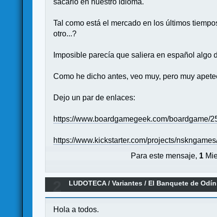
sacarlo en nuestro idioma.
Tal como está el mercado en los últimos tiempo
otro...?
Imposible parecía que saliera en español algo 
Como he dicho antes, veo muy, pero muy apetec
Dejo un par de enlaces:
https://www.boardgamegeek.com/boardgame/25
https://www.kickstarter.com/projects/nskngam
Para este mensaje,
1
Mie
2
LUDOTECA
/
Variantes
/
El Banquete de Odín
Hola a todos.