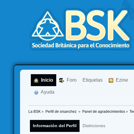
  Inicio
  Foro
Etiquetas
  Ezine
  Ayuda
La BSK
»
Perfil de srsanchez 
»
Panel de agradecimientos
»
Te
Información del Perfil
Distinciones