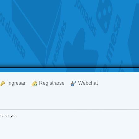
  Ingresar
  Registrarse
  Webchat
mas tuyos