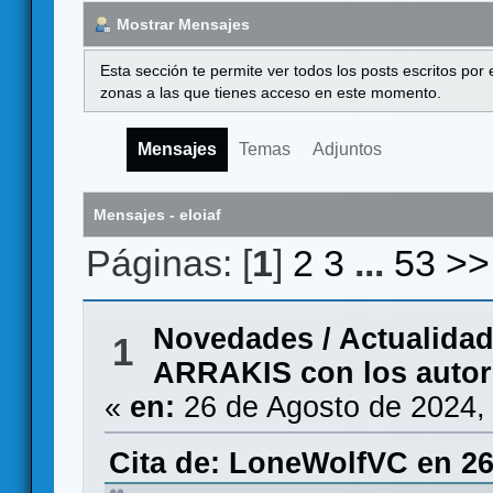
Mostrar Mensajes
Esta sección te permite ver todos los posts escritos por
zonas a las que tienes acceso en este momento.
Mensajes
Temas
Adjuntos
Mensajes - eloiaf
Páginas: [
1
]
2
3
...
53
>>
Novedades / Actualida
1
ARRAKIS con los autore
«
en:
26 de Agosto de 2024,
Cita de: LoneWolfVC en 26