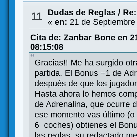
Dudas de Reglas
/
Re:
11
«
en:
21 de Septiembre 
Cita de: Zanbar Bone en 2
08:15:08
Gracias!! Me ha surgido ot
partida. El Bonus +1 de Ad
después de que los jugado
Hasta ahora lo hemos comp
de Adrenalina, que ocurre 
ese momento vas último (o 
6 coches) obtienes el Bon
las reglas, su redactado 