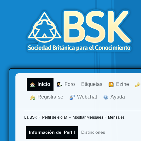
  Inicio
  Foro
Etiquetas
  Ezine
  Registrarse
  Webchat
  Ayuda
La BSK
»
Perfil de eloiaf 
»
Mostrar Mensajes
»
Mensajes
Información del Perfil
Distinciones