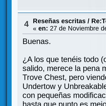
Reseñas escritas
/
Re:T
4
«
en:
27 de Noviembre de
Buenas.
¿A los que tenéis todo (
salido, merece la pena me
Trove Chest, pero vien
Undertow y Unbreakable
con pequeñas modificaci
hasta que punto es mejo