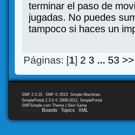
terminar el paso de movi
jugadas. No puedes sum
tampoco si haces un im
Páginas: [
1
]
2
3
...
53
>>
SMF 2.0.15
|
SMF © 2013
,
Simple Machines
SimplePortal 2.3.5 © 2008-2012, SimplePortal
SMFSimple.com Theme | Skin Samp
Sitemap:
Boards
|
Topics
|
XML