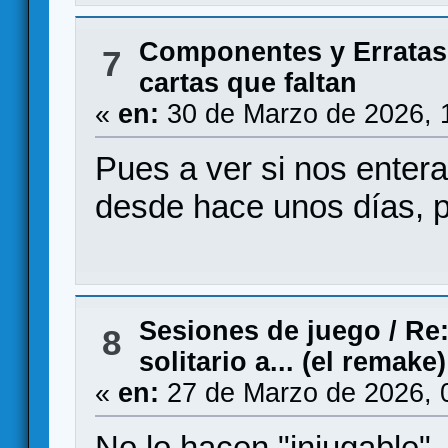
Componentes y Erratas
7
cartas que faltan
«
en:
30 de Marzo de 2026, 
Pues a ver si nos ente
desde hace unos días, p
Sesiones de juego
/
Re:
8
solitario a... (el remake)
«
en:
27 de Marzo de 2026, 
No lo hacen "injugable