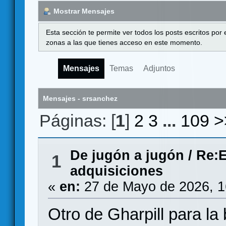
Mostrar Mensajes
Esta sección te permite ver todos los posts escritos por
zonas a las que tienes acceso en este momento.
Mensajes
Temas
Adjuntos
Mensajes - srsanchez
Páginas: [
1
]
2
3
...
109
>
De jugón a jugón
/
Re:E
1
adquisiciones
«
en:
27 de Mayo de 2026, 1
Otro de Gharpill para l