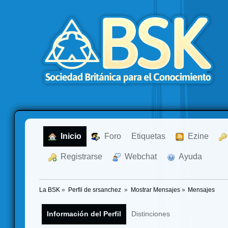
  Inicio
  Foro
Etiquetas
  Ezine
  Registrarse
  Webchat
  Ayuda
La BSK
»
Perfil de srsanchez 
»
Mostrar Mensajes
»
Mensajes
Información del Perfil
Distinciones