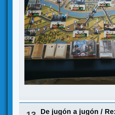
De jugón a jugón
/
Re:
13