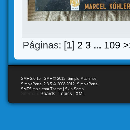
Páginas: [
1
]
2
3
...
109
>
SMF 2.0.15
|
SMF © 2013
,
Simple Machines
SimplePortal 2.3.5 © 2008-2012, SimplePortal
SMFSimple.com Theme | Skin Samp
Sitemap:
Boards
|
Topics
|
XML