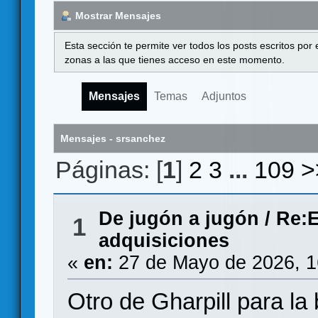
Mostrar Mensajes
Esta sección te permite ver todos los posts escritos por
zonas a las que tienes acceso en este momento.
Mensajes
Temas
Adjuntos
Mensajes - srsanchez
Páginas: [
1
]
2
3
...
109
>
De jugón a jugón
/
Re:E
1
adquisiciones
«
en:
27 de Mayo de 2026, 1
Otro de Gharpill para l