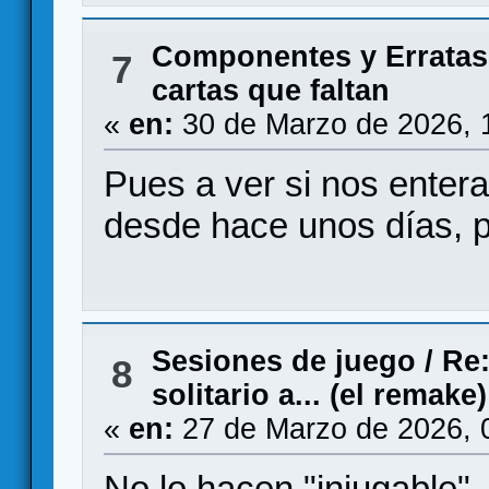
Componentes y Erratas
7
cartas que faltan
«
en:
30 de Marzo de 2026, 
Pues a ver si nos ente
desde hace unos días, p
Sesiones de juego
/
Re:
8
solitario a... (el remake)
«
en:
27 de Marzo de 2026, 
No lo hacen "injugable