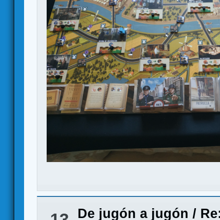
De jugón a jugón
/
Re:
13