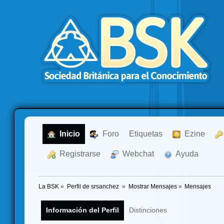
  Inicio
  Foro
Etiquetas
  Ezine
  Registrarse
  Webchat
  Ayuda
La BSK
»
Perfil de srsanchez 
»
Mostrar Mensajes
»
Mensajes
Información del Perfil
Distinciones