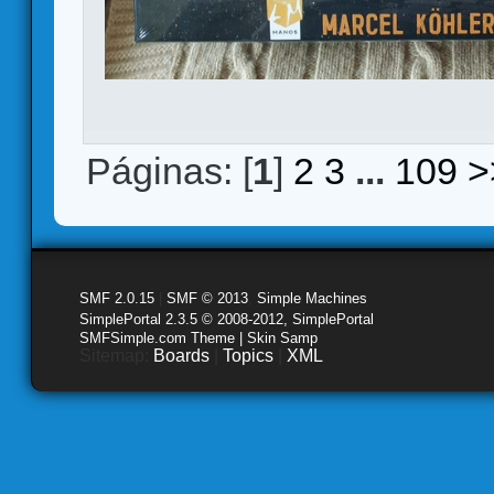
Páginas: [
1
]
2
3
...
109
>
SMF 2.0.15
|
SMF © 2013
,
Simple Machines
SimplePortal 2.3.5 © 2008-2012, SimplePortal
SMFSimple.com Theme | Skin Samp
Sitemap:
Boards
|
Topics
|
XML