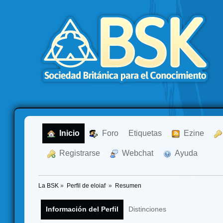
  Inicio
  Foro
Etiquetas
  Ezine
  Registrarse
  Webchat
  Ayuda
La BSK
»
Perfil de eloiaf 
»
Resumen
Información del Perfil
Distinciones