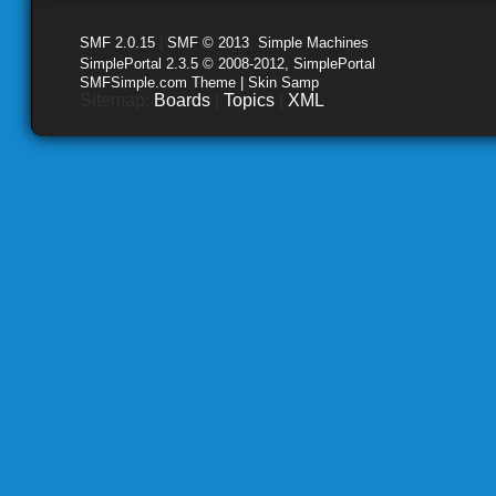
SMF 2.0.15
|
SMF © 2013
,
Simple Machines
SimplePortal 2.3.5 © 2008-2012, SimplePortal
SMFSimple.com Theme | Skin Samp
Sitemap:
Boards
|
Topics
|
XML