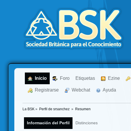
  Inicio
  Foro
Etiquetas
  Ezine
  Registrarse
  Webchat
  Ayuda
La BSK
»
Perfil de srsanchez 
»
Resumen
Información del Perfil
Distinciones