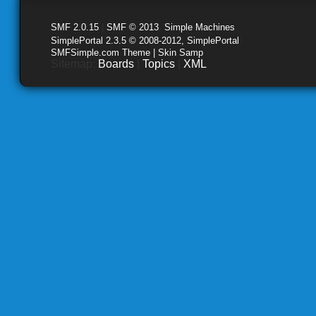
SMF 2.0.15
|
SMF © 2013
,
Simple Machines
SimplePortal 2.3.5 © 2008-2012, SimplePortal
SMFSimple.com Theme | Skin Samp
Sitemap:
Boards
|
Topics
|
XML