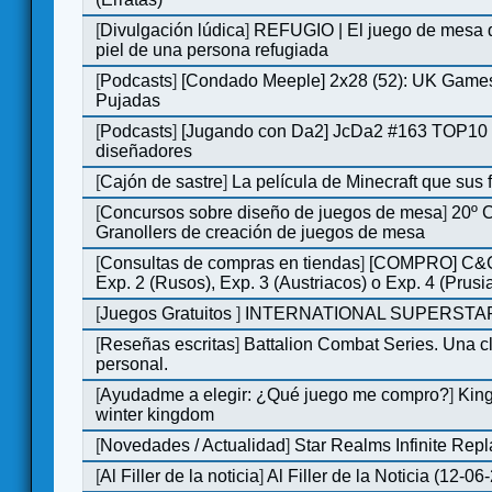
[
Divulgación lúdica
]
REFUGIO | El juego de mesa q
piel de una persona refugiada
[
Podcasts
]
[Condado Meeple] 2x28 (52): UK Games
Pujadas
[
Podcasts
]
[Jugando con Da2] JcDa2 #163 TOP10 
diseñadores
[
Cajón de sastre
]
La película de Minecraft que sus 
[
Concursos sobre diseño de juegos de mesa
]
20º 
Granollers de creación de juegos de mesa
[
Consultas de compras en tiendas
]
[COMPRO] C&C
Exp. 2 (Rusos), Exp. 3 (Austriacos) o Exp. 4 (Prusi
[
Juegos Gratuitos
]
INTERNATIONAL SUPERSTAR
[
Reseñas escritas
]
Battalion Combat Series. Una cl
personal.
[
Ayudadme a elegir: ¿Qué juego me compro?
]
King
winter kingdom
[
Novedades / Actualidad
]
Star Realms Infinite Repl
[
Al Filler de la noticia
]
Al Filler de la Noticia (12-06