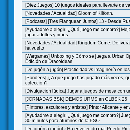
[
Diez Juegos
]
10 juegos ideales para llevarte de 
[
Novedades / Actualidad
]
Gloom of Kilforth.
[
Podcasts
]
[Tres Flanquean Juntos] 13 - Desde Ru
[
Ayudadme a elegir: ¿Qué juego me compro?
]
Mejo
jugar adultos y niños
[
Novedades / Actualidad
]
Kingdom Come: Deliveran
ha vuelto
[
Wargames
]
Unboxing y Cómo se juega a Urban Op
Edición de DracoIdeas
[
De jugón a jugón
]
Practicidad vs imaginería en lo
[
Sondeos
]
¿ A qué juego has jugado más veces, qu
colección?
[
Divulgación lúdica
]
Jugar a juegos de mesa con u
[
JORNADAS BSK
]
DEMOS URMS en CLBSK 26
[
Pintores, escultores y artistas
]
Pintor Alicante y en
[
Ayudadme a elegir: ¿Qué juego me compro?
]
Jue
30 minutos para alumnos de la ESO
[
De jugón a jugón
]
¿Ha envejecido mal Puerto Rico