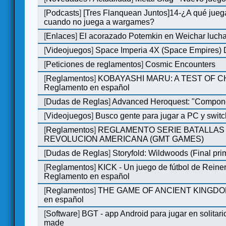
[
Podcasts
]
[Tres Flanquean Juntos]14-¿A qué jue
cuando no juega a wargames?
[
Enlaces
]
El acorazado Potemkin en Weichar lucha
[
Videojuegos
]
Space Imperia 4X (Space Empires) D
[
Peticiones de reglamentos
]
Cosmic Encounters
[
Reglamentos
]
KOBAYASHI MARU: A TEST OF 
Reglamento en español
[
Dudas de Reglas
]
Advanced Heroquest: "Compone
[
Videojuegos
]
Busco gente para jugar a PC y switc
[
Reglamentos
]
REGLAMENTO SERIE BATALLAS 
REVOLUCION AMERICANA (GMT GAMES)
[
Dudas de Reglas
]
Storyfold: Wildwoods (Final prim
[
Reglamentos
]
KICK - Un juego de fútbol de Reiner
Reglamento en español
[
Reglamentos
]
THE GAME OF ANCIENT KINGDOM
en español
[
Software
]
BGT - app Android para jugar en solitari
made