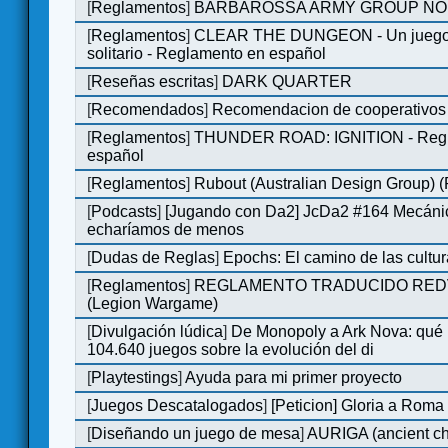
[
Reglamentos
]
BARBAROSSA ARMY GROUP NO
[
Reglamentos
]
CLEAR THE DUNGEON - Un juego 
solitario - Reglamento en español
[
Reseñas escritas
]
DARK QUARTER
[
Recomendados
]
Recomendacion de cooperativos 
[
Reglamentos
]
THUNDER ROAD: IGNITION - Regl
español
[
Reglamentos
]
Rubout (Australian Design Group) 
[
Podcasts
]
[Jugando con Da2] JcDa2 #164 Mecáni
echaríamos de menos
[
Dudas de Reglas
]
Epochs: El camino de las cultu
[
Reglamentos
]
REGLAMENTO TRADUCIDO RED
(Legion Wargame)
[
Divulgación lúdica
]
De Monopoly a Ark Nova: qué
104.640 juegos sobre la evolución del di
[
Playtestings
]
Ayuda para mi primer proyecto
[
Juegos Descatalogados
]
[Peticion] Gloria a Roma
[
Diseñando un juego de mesa
]
AURIGA (ancient cha