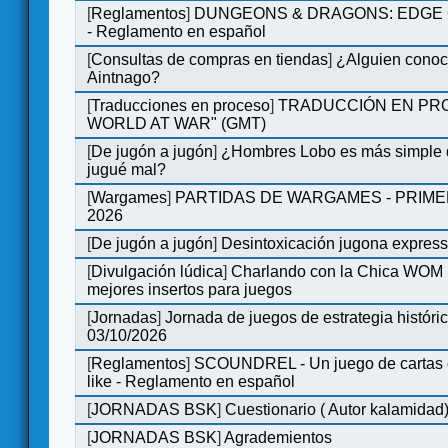
[
Reglamentos
]
DUNGEONS & DRAGONS: EDGE 
- Reglamento en español
[
Consultas de compras en tiendas
]
¿Alguien conoce
Aintnago?
[
Traducciones en proceso
]
TRADUCCIÓN EN PRO
WORLD AT WAR" (GMT)
[
De jugón a jugón
]
¿Hombres Lobo es más simple q
jugué mal?
[
Wargames
]
PARTIDAS DE WARGAMES - PRIM
2026
[
De jugón a jugón
]
Desintoxicación jugona expres
[
Divulgación lúdica
]
Charlando con la Chica WOM | 
mejores insertos para juegos
[
Jornadas
]
Jornada de juegos de estrategia históri
03/10/2026
[
Reglamentos
]
SCOUNDREL - Un juego de cartas en
like - Reglamento en español
[
JORNADAS BSK
]
Cuestionario ( Autor kalamidad
[
JORNADAS BSK
]
Agrademientos