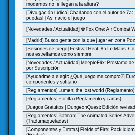
modernos no le llegan a la altura?
[
Divulgación lúdica
]
Charlando con el autor de 7a:
puedas! | Así nació el juego
[
Novedades / Actualidad
]
🦊Fox One: Air Combat 
[
Madrid
]
Busco gente con la que jugar en zona Po
[
Sesiones de juego
]
Festival Heat, 8h Le Mans. C
nos estrellamos como siempre
[
Novedades / Actualidad
]
MeepleFlix: Prestamo de
por Suscripción
[
Ayudadme a elegir: ¿Qué juego me compro?
]
Eur
componentes y solitario
[
Reglamentos
]
Lumen: the lost world (Reglamento)
[
Reglamentos
]
Flotilla (Reglamento y cartas)
[
Juegos Gratuitos
]
DungeonQuest: Edición revisad
[
Reglamentos
]
Batman: The Animated Series Adve
(Tradumaquetadas)
[
Componentes y Erratas
]
Fields of Fire: Pack id
(Erratas)