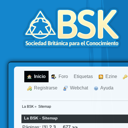
  Inicio
  Foro
Etiquetas
  Ezine
  Registrarse
  Webchat
  Ayuda
La BSK
»
Sitemap
La BSK - Sitemap
Páginas: [
1
]
2
3
...
677
>>