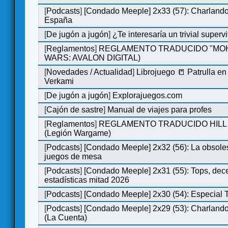
[
Podcasts
]
[Condado Meeple] 2x33 (57): Charlan
España
[
De jugón a jugón
]
¿Te interesaría un trivial super
[
Reglamentos
]
REGLAMENTO TRADUCIDO "MOH
WARS: AVALON DIGITAL)
[
Novedades / Actualidad
]
Librojuego 📒 Patrulla en
Verkami
[
De jugón a jugón
]
Explorajuegos.com
[
Cajón de sastre
]
Manual de viajes para profes
[
Reglamentos
]
REGLAMENTO TRADUCIDO HILL
(Legión Wargame)
[
Podcasts
]
[Condado Meeple] 2x32 (56): La obsole
juegos de mesa
[
Podcasts
]
[Condado Meeple] 2x31 (55): Tops, dec
estadísticas mitad 2026
[
Podcasts
]
[Condado Meeple] 2x30 (54): Especial
[
Podcasts
]
[Condado Meeple] 2x29 (53): Charlando
(La Cuenta)