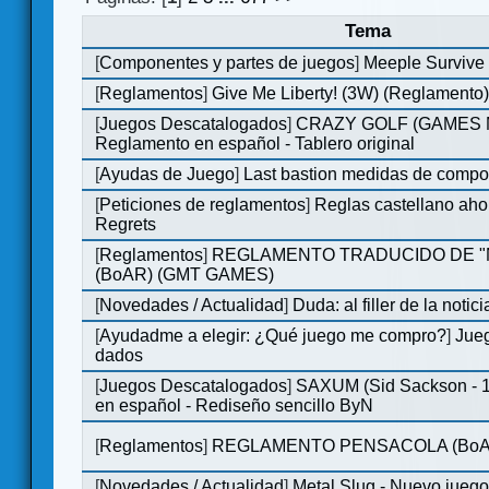
Tema
[
Componentes y partes de juegos
]
Meeple Survive 
[
Reglamentos
]
Give Me Liberty! (3W) (Reglamento
[
Juegos Descatalogados
]
CRAZY GOLF (GAMES Ma
Reglamento en español - Tablero original
[
Ayudas de Juego
]
Last bastion medidas de comp
[
Peticiones de reglamentos
]
Reglas castellano aho
Regrets
[
Reglamentos
]
REGLAMENTO TRADUCIDO DE 
(BoAR) (GMT GAMES)
[
Novedades / Actualidad
]
Duda: al filler de la notici
[
Ayudadme a elegir: ¿Qué juego me compro?
]
Jueg
dados
[
Juegos Descatalogados
]
SAXUM (Sid Sackson - 
en español - Rediseño sencillo ByN
[
Reglamentos
]
REGLAMENTO PENSACOLA (BoA
[
Novedades / Actualidad
]
Metal Slug - Nuevo jueg