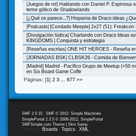
[
Juegos de rol
]
Hablando con Daniel P. Espinosa s
terror gótico de Shadowlands
[
¿Qué os parece...?
]
Hispania de Draco ideas ¿Qu
[
Podcasts
]
[Condado Meeple] 2x27 (51): Freakcon
[
Divulgación lúdica
]
Charlando con Draco Ideas s
KINGDOMS | Conquista y estrategia
[
Reseñas escritas
]
ONE HIT HEROES - Reseña en 
[
JORNADAS BSK
]
CLBSK26 - Comida de Bienve
[
Madrid
]
Madrid - Pacífico Grupo de Meetup (+50 
en Six Board Game Coffe
Páginas: [
1
]
2
3
...
677
>>
SMF 2.0.15
|
SMF © 2013
,
Simple Machines
SimplePortal 2.3.5 © 2008-2012, SimplePortal
SMFSimple.com Theme | Skin Samp
Sitemap:
Boards
|
Topics
|
XML