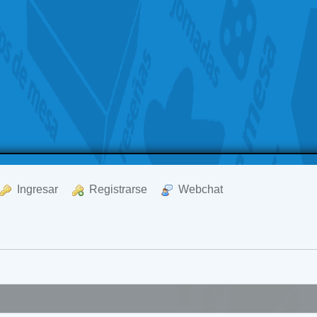
  Ingresar
  Registrarse
  Webchat