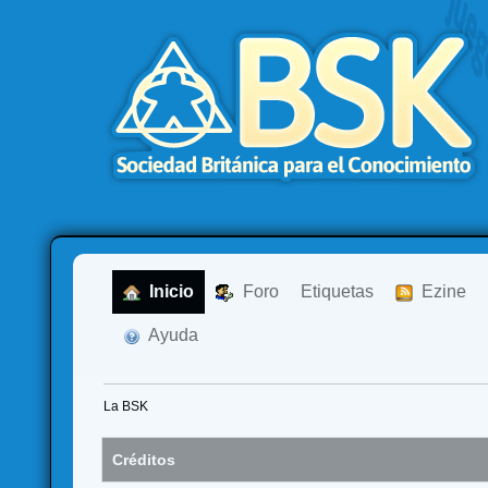
  Inicio
  Foro
Etiquetas
  Ezine
  Ayuda
La BSK
Créditos