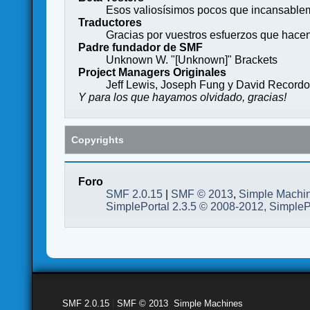
Esos valiosísimos pocos que incansableme
Traductores
Gracias por vuestros esfuerzos que hace
Padre fundador de SMF
Unknown W. "[Unknown]" Brackets
Project Managers Originales
Jeff Lewis, Joseph Fung y David Record
Y para los que hayamos olvidado, gracias!
Copyrights
Foro
SMF 2.0.15
|
SMF © 2013
,
Simple Machi
SimplePortal 2.3.5 © 2008-2012, SimpleP
SMF 2.0.15
|
SMF © 2013
,
Simple Machines