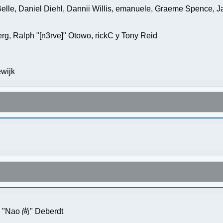
elle, Daniel Diehl, Dannii Willis, emanuele, Graeme Spence, 
g, Ralph "[n3rve]" Otowo, rickC y Tony Reid
wijk
s "Nao 尚" Deberdt