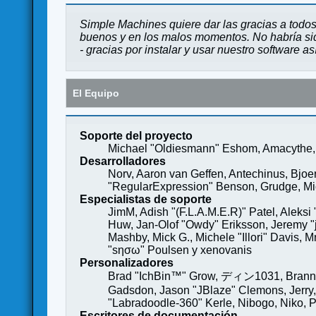
Simple Machines quiere dar las gracias a todos
buenos y en los malos momentos. No habría sido
- gracias por instalar y usar nuestro software a
El Equipo
Soporte del proyecto
Michael "Oldiesmann" Eshom, Amacythe, 
Desarrolladores
Norv, Aaron van Geffen, Antechinus, Bjoe
"RegularExpression" Benson, Grudge, Mich
Especialistas de soporte
JimM, Adish "(F.L.A.M.E.R)" Patel, Aleksi
Huw, Jan-Olof "Owdy" Eriksson, Jeremy "je
Mashby, Mick G., Michele "Illori" Davis, 
"sησω" Poulsen y xenovanis
Personalizadores
Brad "IchBin™" Grow, ディン1031, Brannon 
Gadsdon, Jason "JBlaze" Clemons, Jerry,
"Labradoodle-360" Kerle, Nibogo, Niko, P
Escritores de documentación