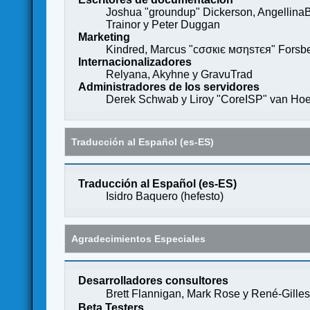
Joshua "groundup" Dickerson, AngellinaB
Trainor y Peter Duggan
Marketing
Kindred, Marcus "cσσкιє мσηѕтєя" Forsber
Internacionalizadores
Relyana, Akyhne y GravuTrad
Administradores de los servidores
Derek Schwab y Liroy "CoreISP" van Hoe
Traducción al Español (es-ES)
Traducción al Español (es-ES)
Isidro Baquero (
hefesto
)
Agradecimientos Especiales
Desarrolladores consultores
Brett Flannigan, Mark Rose y René-Gille
Beta Testers