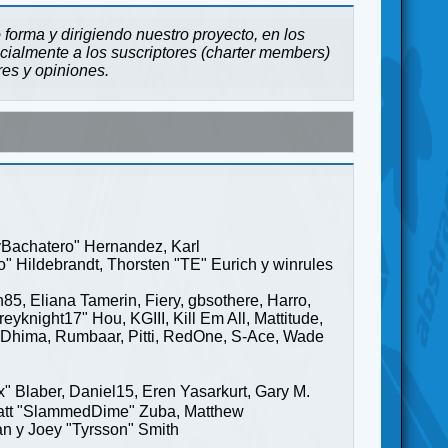
forma y dirigiendo nuestro proyecto, en los
cialmente a los suscriptores (charter members)
res y opiniones.
ayBachatero" Hernandez, Karl
" Hildebrandt, Thorsten "TE" Eurich y winrules
85, Eliana Tamerin, Fiery, gbsothere, Harro,
yknight17" Hou, KGIII, Kill Em All, Mattitude,
ge" Dhima, Rumbaar, Pitti, RedOne, S-Ace, Wade
Blaber, Daniel15, Eren Yasarkurt, Gary M.
 Matt "SlammedDime" Zuba, Matthew
an y Joey "Tyrsson" Smith