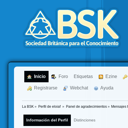
  Inicio
  Foro
Etiquetas
  Ezine
  Registrarse
  Webchat
  Ayuda
La BSK
»
Perfil de eloiaf 
»
Panel de agradecimientos
»
Mensajes 
Información del Perfil
Distinciones