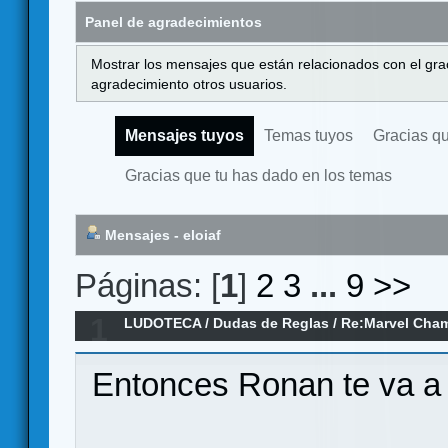
Panel de agradecimientos
Mostrar los mensajes que están relacionados con el gra
agradecimiento otros usuarios.
Mensajes tuyos
Temas tuyos
Gracias q
Gracias que tu has dado en los temas
Mensajes - eloiaf
Páginas: [
1
]
2
3
...
9
>>
1
LUDOTECA
/
Dudas de Reglas
/
Re:Marvel Cha
Entonces Ronan te va a