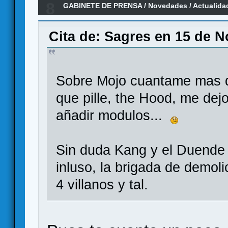
8
GABINETE DE PRENSA
/
Novedades / Actualida
MARVEL CHAMPIONS, un LCG en el universo M
Cita de: Sagres en 15 de N
Sobre Mojo cuantame mas d
que pille, the Hood, me dej
añadir modulos...
Sin duda Kang y el Duende 
inluso, la brigada de demol
4 villanos y tal.