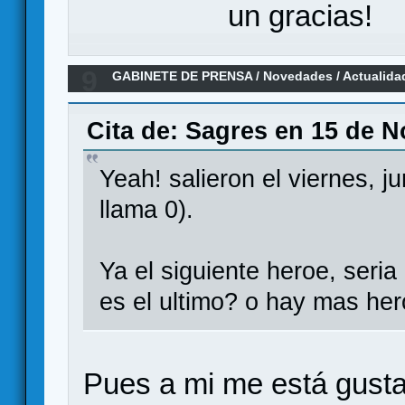
un gracias!
9
GABINETE DE PRENSA
/
Novedades / Actualida
MARVEL CHAMPIONS, un LCG en el universo M
Cita de: Sagres en 15 de N
Yeah! salieron el viernes, j
llama 0).
Ya el siguiente heroe, seri
es el ultimo? o hay mas her
Pues a mi me está gust