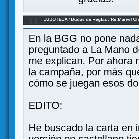
11
LUDOTECA
/
Dudas de Reglas
/
Re:Marvel C
En la BGG no pone nada 
preguntado a La Mano de
me explican. Por ahora 
la campaña, por más que
cómo se juegan esos do
EDITO:
He buscado la carta en i
versión en castellano ti