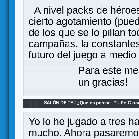
- A nivel packs de héroe
cierto agotamiento (pue
de los que se lo pillan t
campañas, la constantes 
futuro del juego a medi
Para este me
un gracias!
15
SALÓN DE TE
/
¿Qué os parece...?
/
Re:Gloo
os parece?
Yo lo he jugado a tres 
mucho. Ahora pasaremos