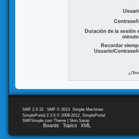
Usuari
Contraseñ
Duración de la sesión 
minuto
Recordar siemp
Usuario/Contraseñ
¿Olvi
SMF 2.0.15
|
SMF © 2013
,
Simple Machines
SimplePortal 2.3.5 © 2008-2012, SimplePortal
SMFSimple.com Theme | Skin Samp
Sitemap:
Boards
|
Topics
|
XML