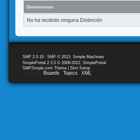
Distinciones
No ha recibido ninguna Distinción
SMF 2.0.15
|
SMF © 2013
,
Simple Machines
SimplePortal 2.3.5 © 2008-2012, SimplePortal
SMFSimple.com Theme | Skin Samp
Sitemap:
Boards
|
Topics
|
XML