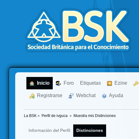
  Inicio
  Foro
Etiquetas
  Ezine
  Registrarse
  Webchat
  Ayuda
La BSK
»
Perfil de ivguca 
»
Muestra mis Distinciones
Información del Perfil
Distinciones