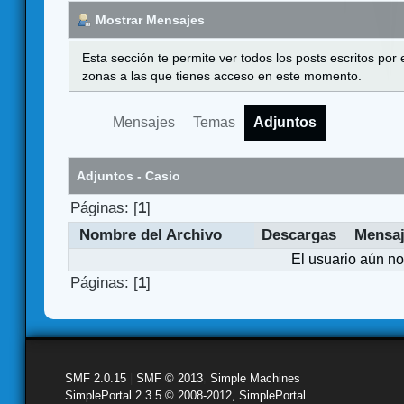
Mostrar Mensajes
Esta sección te permite ver todos los posts escritos por
zonas a las que tienes acceso en este momento.
Mensajes
Temas
Adjuntos
Adjuntos - Casio
Páginas: [
1
]
Nombre del Archivo
Descargas
Mensa
El usuario aún no
Páginas: [
1
]
SMF 2.0.15
|
SMF © 2013
,
Simple Machines
SimplePortal 2.3.5 © 2008-2012, SimplePortal