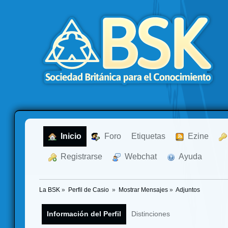
  Inicio
  Foro
Etiquetas
  Ezine
  Registrarse
  Webchat
  Ayuda
La BSK
»
Perfil de Casio 
»
Mostrar Mensajes
»
Adjuntos
Información del Perfil
Distinciones