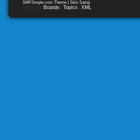
SMFSimple.com Theme | Skin Samp
Sitemap:
Boards
|
Topics
|
XML