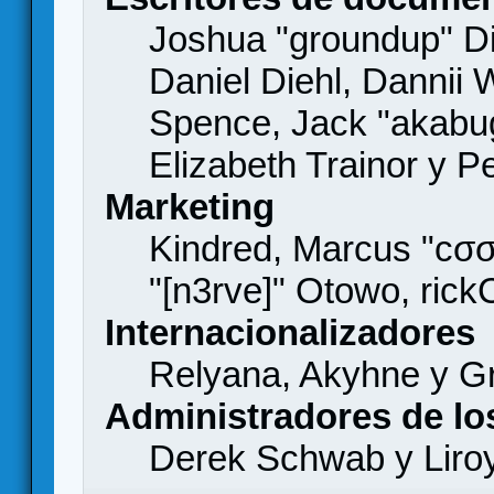
Joshua "groundup" Di
Daniel Diehl, Dannii 
Spence, Jack "akabu
Elizabeth Trainor y 
Marketing
Kindred, Marcus "cσσ
"[n3rve]" Otowo, rick
Internacionalizadores
Relyana, Akyhne y G
Administradores de lo
Derek Schwab y Liro