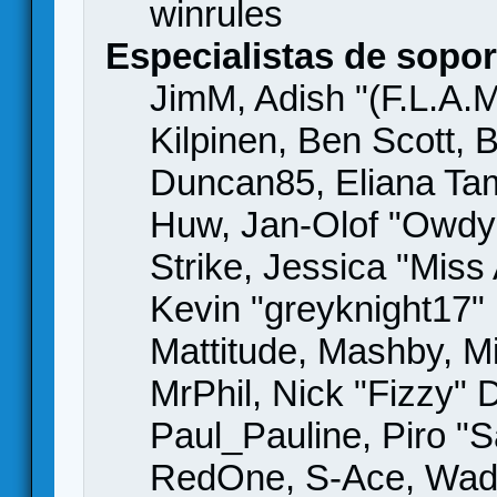
winrules
Especialistas de sopor
JimM, Adish "(F.L.A.M
Kilpinen, Ben Scott,
Duncan85, Eliana Tame
Huw, Jan-Olof "Owdy"
Strike, Jessica "Mis
Kevin "greyknight17" H
Mattitude, Mashby, Mic
MrPhil, Nick "Fizzy" 
Paul_Pauline, Piro "S
RedOne, S-Ace, Wad