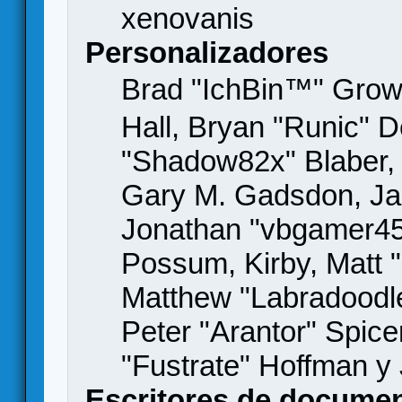
xenovanis
Personalizadores
Brad "IchBin™" Gro
Hall, Bryan "Runic" D
"Shadow82x" Blaber, 
Gary M. Gadsdon, Jas
Jonathan "vbgamer45" 
Possum, Kirby, Matt
Matthew "Labradoodle
Peter "Arantor" Spice
"Fustrate" Hoffman y
Escritores de docume