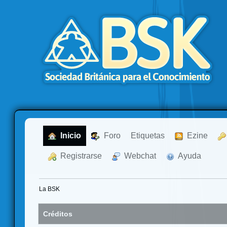
  Inicio
  Foro
Etiquetas
  Ezine
  Registrarse
  Webchat
  Ayuda
La BSK
Créditos