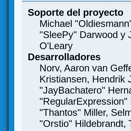
Soporte del proyecto
Michael "Oldiesmann
"SleePy" Darwood y J
O'Leary
Desarrolladores
Norv, Aaron van Geffe
Kristiansen, Hendrik
"JayBachatero" Hern
"RegularExpression"
"Thantos" Miller, Se
"Orstio" Hildebrandt,