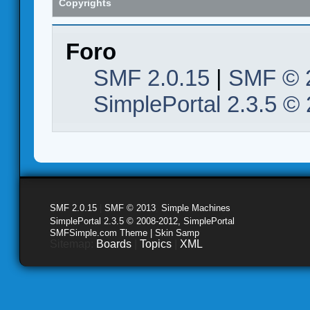
Copyrights
Foro
SMF 2.0.15
|
SMF © 
SimplePortal 2.3.5 ©
SMF 2.0.15
|
SMF © 2013
,
Simple Machines
SimplePortal 2.3.5 © 2008-2012, SimplePortal
SMFSimple.com Theme | Skin Samp
Sitemap:
Boards
|
Topics
|
XML