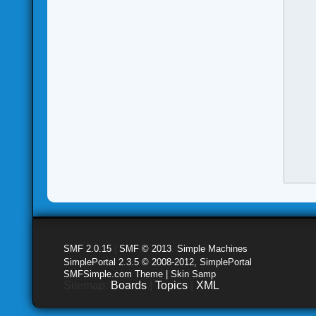
SMF 2.0.15
|
SMF © 2013
,
Simple Machines
SimplePortal 2.3.5 © 2008-2012, SimplePortal
SMFSimple.com Theme | Skin Samp
Sitemap:
Boards
|
Topics
|
XML