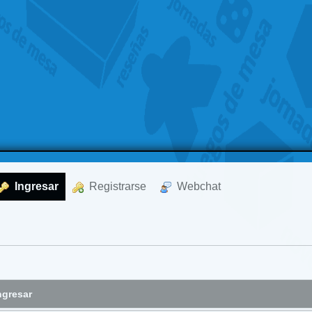
  Ingresar
  Registrarse
  Webchat
ngresar