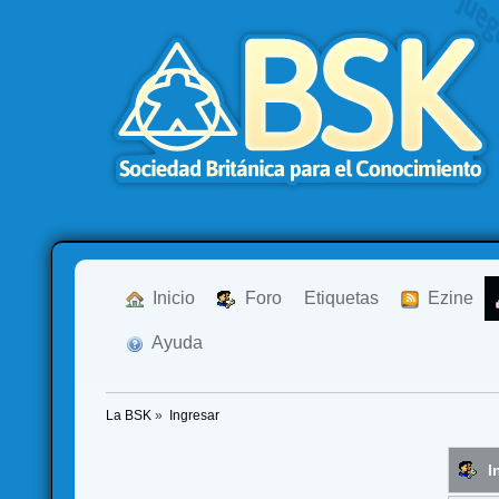
  Inicio
  Foro
Etiquetas
  Ezine
  Ayuda
La BSK
»
Ingresar
I