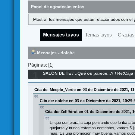
Panel de agradecimientos
Mostrar los mensajes que están relacionados con el 
Mensajes tuyos
Temas tuyos
Gracias
Mensajes - dolche
Páginas: [
1
]
1
SALÓN DE TE
/
¿Qué os parece...?
/
Re:Caja 
Cita de: Meeple_Verde en 03 de Diciembre de 2021, 11
Cita de: dolche en 03 de Diciembre de 2021, 10:29:
Cita de: Zellfhirot en 01 de Diciembre de 2021, 1
El que comprara la caja pensando que le iba a to
quejarse y nunca estamos contentos, vamos 5 jue
más. Es una promoción muy buena, vamos dudo 