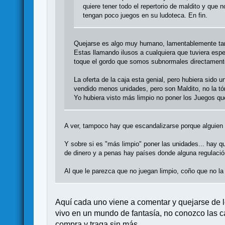
quiere tener todo el repertorio de maldito y que
tengan poco juegos en su ludoteca. En fin.
Quejarse es algo muy humano, lamentablemente tamb
Estas llamando ilusos a cualquiera que tuviera esp
toque el gordo que somos subnormales directament
La oferta de la caja esta genial, pero hubiera sido 
vendido menos unidades, pero son Maldito, no la tóm
Yo hubiera visto más limpio no poner los Juegos qu
A ver, tampoco hay que escandalizarse porque alguien u
Y sobre si es "más limpio" poner las unidades... hay 
de dinero y a penas hay países donde alguna regulación
Al que le parezca que no juegan limpio, coño que no l
Aquí cada uno viene a comentar y quejarse de l
vivo en un mundo de fantasía, no conozco las c
compra y traga sin más.