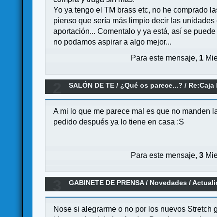
Yo ya tengo el TM brass etc, no he comprado la
pienso que sería más limpio decir las unidades
aportación... Comentalo y ya está, así se pued
no podamos aspirar a algo mejor...
Para este mensaje,
1
Mie
2
SALÓN DE TE
/
¿Qué os parece...?
/
Re:Caja 
A mi lo que me parece mal es que no manden la
pedido después ya lo tiene en casa :S
Para este mensaje,
3
Mie
3
GABINETE DE PRENSA
/
Novedades / Actual
Nose si alegrarme o no por los nuevos Stretch g