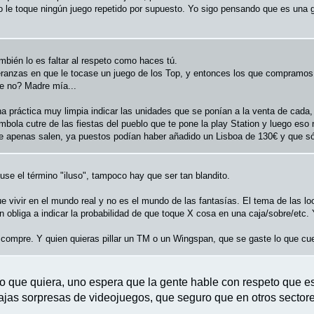
 no le toque ningún juego repetido por supuesto. Yo sigo pensando que es una
ién lo es faltar al respeto como haces tú.
eranzas en que le tocase un juego de los Top, y entonces los que compramos
e no? Madre mía...
una práctica muy limpia indicar las unidades que se ponían a la venta de cada
bola cutre de las fiestas del pueblo que te pone la play Station y luego eso n
e apenas salen, ya puestos podían haber añadido un Lisboa de 130€ y que sól
se el término "iluso", tampoco hay que ser tan blandito.
que vivir en el mundo real y no es el mundo de las fantasías. El tema de las
 obliga a indicar la probabilidad de que toque X cosa en una caja/sobre/etc. 
a compre. Y quien quieras pillar un TM o un Wingspan, que se gaste lo que c
o que quiera, uno espera que la gente hable con respeto que es
ajas sorpresas de videojuegos, que seguro que en otros sectore