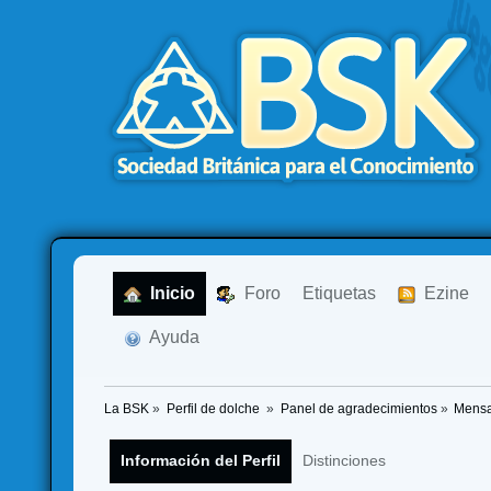
  Inicio
  Foro
Etiquetas
  Ezine
  Ayuda
La BSK
»
Perfil de dolche 
»
Panel de agradecimientos
»
Mensa
Información del Perfil
Distinciones