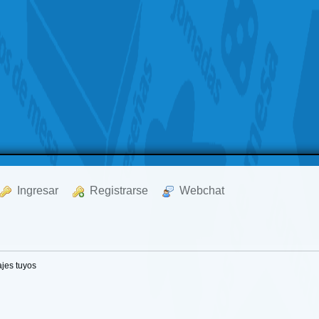
  Ingresar
  Registrarse
  Webchat
jes tuyos