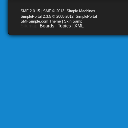
SMF 2.0.15
|
SMF © 2013
,
Simple Machines
SimplePortal 2.3.5 © 2008-2012, SimplePortal
SMFSimple.com Theme | Skin Samp
Sitemap:
Boards
|
Topics
|
XML