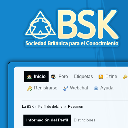
  Inicio
  Foro
Etiquetas
  Ezine
  Registrarse
  Webchat
  Ayuda
La BSK
»
Perfil de dolche 
»
Resumen
Información del Perfil
Distinciones