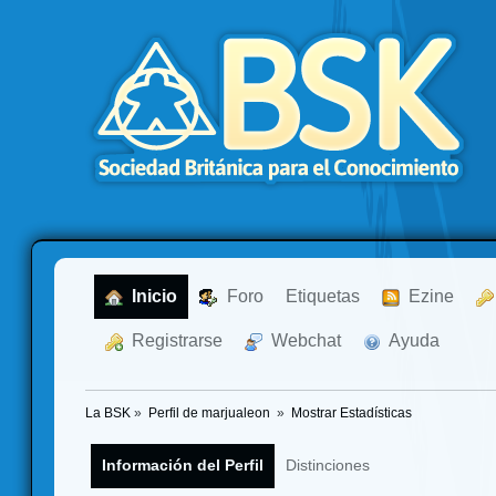
  Inicio
  Foro
Etiquetas
  Ezine
  Registrarse
  Webchat
  Ayuda
La BSK
»
Perfil de marjualeon 
»
Mostrar Estadísticas
Información del Perfil
Distinciones