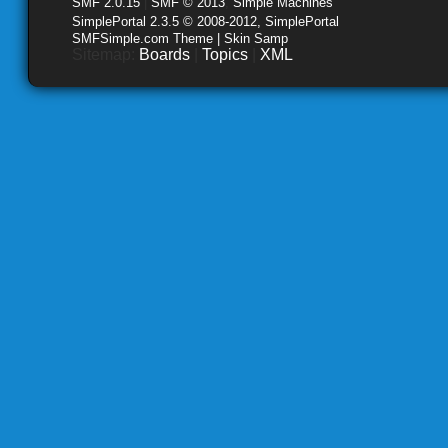
SMF 2.0.15
|
SMF © 2013
,
Simple Machines
SimplePortal 2.3.5 © 2008-2012, SimplePortal
SMFSimple.com Theme | Skin Samp
Sitemap:
Boards
|
Topics
|
XML