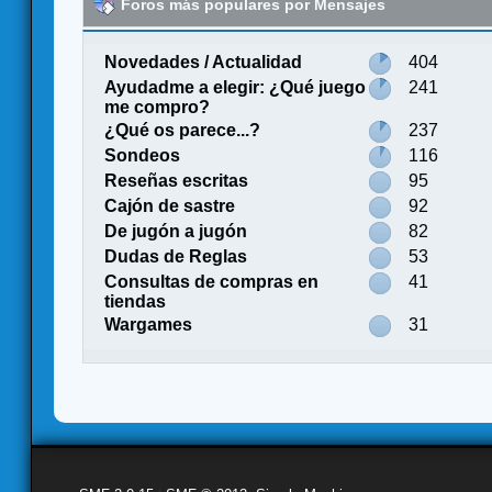
Foros más populares por Mensajes
Novedades / Actualidad
404
Ayudadme a elegir: ¿Qué juego
241
me compro?
¿Qué os parece...?
237
Sondeos
116
Reseñas escritas
95
Cajón de sastre
92
De jugón a jugón
82
Dudas de Reglas
53
Consultas de compras en
41
tiendas
Wargames
31