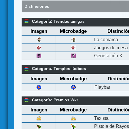
Distinciones
Categoría: Tiendas amigas
Imagen
Microbadge
Distinció
La comarca
Juegos de mesa
Generación X
Categoría: Templos lúdicos
Imagen
Microbadge
Distinció
Playbar
Categoría: Premios Wkr
Imagen
Microbadge
Distinció
Taxista
Pistola de Rayo