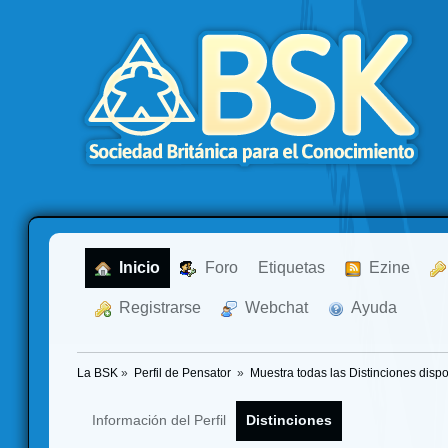
  Inicio
  Foro
Etiquetas
  Ezine
  Registrarse
  Webchat
  Ayuda
La BSK
»
Perfil de Pensator 
»
Muestra todas las Distinciones disp
Información del Perfil
Distinciones