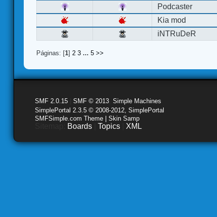
Podcaster
Kia mod
iNTRuDeR
Páginas: [
1
]
2
3
...
5
>>
SMF 2.0.15
|
SMF © 2013
,
Simple Machines
SimplePortal 2.3.5 © 2008-2012, SimplePortal
SMFSimple.com Theme | Skin Samp
Sitemap:
Boards
|
Topics
|
XML