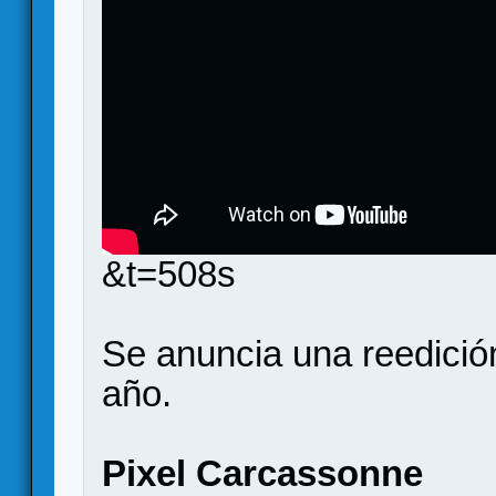
&t=508s
Se anuncia una reedición
año.
Pixel Carcassonne