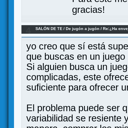
gracias!
4
SALÓN DE TE
/
De jugón a jugón
/
Re:¿Ha envej
juegos modernos no le llegan a la altura?
yo creo que sí está sup
que buscas en un juego
Si alguien busca un jue
complicadas, este ofrece
suficiente para ofrecer 
El problema puede ser 
variabilidad se resiente 