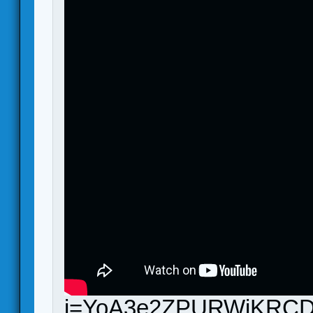
i=YoA3e2ZPURWiKRCD