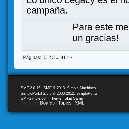
campaña.
Para este me
un gracias!
Páginas: [
1
]
2
3
...
91
>>
SMF 2.0.15
|
SMF © 2013
,
Simple Machines
SimplePortal 2.3.5 © 2008-2012, SimplePortal
SMFSimple.com Theme | Skin Samp
Sitemap:
Boards
|
Topics
|
XML