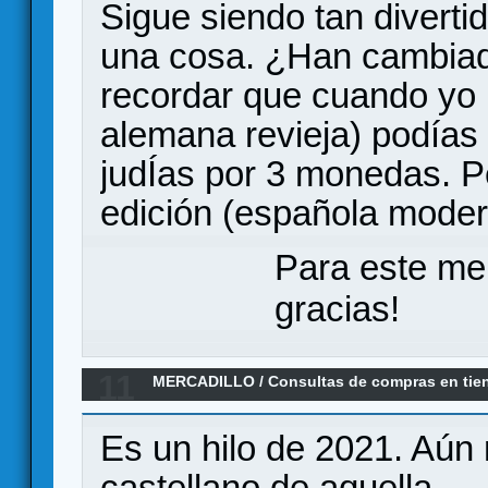
Sigue siendo tan divert
una cosa. ¿Han cambiado
recordar que cuando yo 
alemana revieja) podías
judÍas por 3 monedas. Pe
edición (española moder
Para este me
gracias!
11
MERCADILLO
/
Consultas de compras en tie
jugamosuna.es
Es un hilo de 2021. Aún 
castellano de aquella