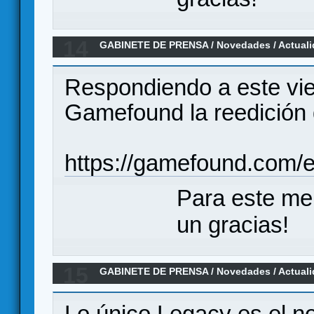
14
GABINETE DE PRENSA
/
Novedades / Actual
clásico/OG/ Mundo Euroblandenge
Respondiendo a este vie
Gamefound la reedición 
https://gamefound.com/
Para este me
un gracias!
15
GABINETE DE PRENSA
/
Novedades / Actual
Legacy
Lo único Legacy es el n