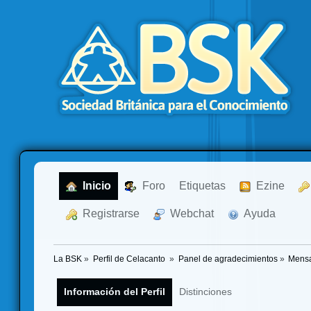
  Inicio
  Foro
Etiquetas
  Ezine
  Registrarse
  Webchat
  Ayuda
La BSK
»
Perfil de Celacanto 
»
Panel de agradecimientos
»
Mensa
Información del Perfil
Distinciones