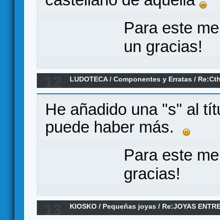
Para este me
un gracias!
12
LUDOTECA
/
Componentes y Erratas
/
Re:Cth
)
He añadido una "s" al tít
puede haber más.
Para este me
gracias!
13
KIOSKO
/
Pequeñas joyas
/
Re:JOYAS ENTR