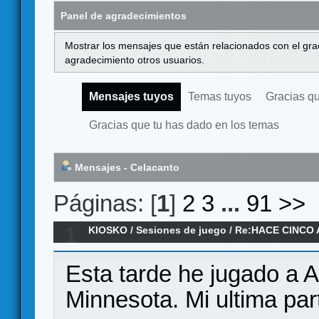
Panel de agradecimientos
Mostrar los mensajes que están relacionados con el gra
agradecimiento otros usuarios.
Mensajes tuyos
Temas tuyos
Gracias q
Gracias que tu has dado en los temas
Mensajes - Celacanto
Páginas: [
1
]
2
3
...
91
>>
1
KIOSKO
/
Sesiones de juego
/
Re:HACE CINCO 
Esta tarde he jugado a A
Minnesota. Mi ultima part