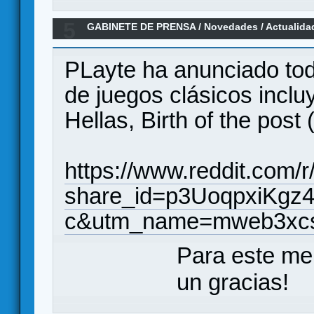
5
GABINETE DE PRENSA
/
Novedades / Actualida
clásico/OG/ Mundo Euroblandenge
PLayte ha anunciado tod
de juegos clásicos incl
Hellas, Birth of the post 
https://www.reddit.com
share_id=p3UoqpxiKgz4
c&utm_name=mweb3xc
Para este me
un gracias!