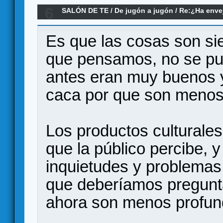
6
SALÓN DE TE
/
De jugón a jugón
/
Re:¿Ha envej
juegos modernos no le llegan a la altura?
Es que las cosas son si
que pensamos, no se pue
antes eran muy buenos y
caca por que son menos
Los productos culturale
que la público percibe, y
inquietudes y problemas
que deberíamos pregunta
ahora son menos profu