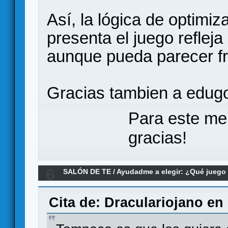
Así, la lógica de optimi
presenta el juego reflej
aunque pueda parecer frí
Gracias tambien a edugon
Para este me
gracias!
6
SALÓN DE TE
/
Ayudadme a elegir: ¿Qué jueg
pamir 2 edicion?
Cita de: Draculariojano en