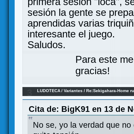
primera sesión "loca", 
sesión la gente se prepa
aprendidas varias triqu
interesante el juego.
Saludos.
Para este me
gracias!
3
LUDOTECA
/
Variantes
/
Re:Sekigahara-Home ru
Cita de: BigK91 en 13 de N
No se, yo la verdad que no 