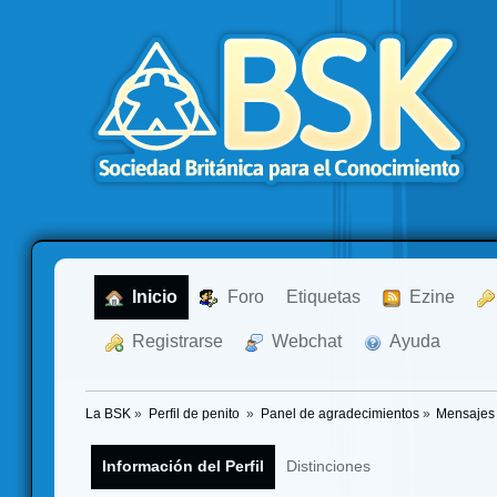
  Inicio
  Foro
Etiquetas
  Ezine
  Registrarse
  Webchat
  Ayuda
La BSK
»
Perfil de penito 
»
Panel de agradecimientos
»
Mensajes 
Información del Perfil
Distinciones