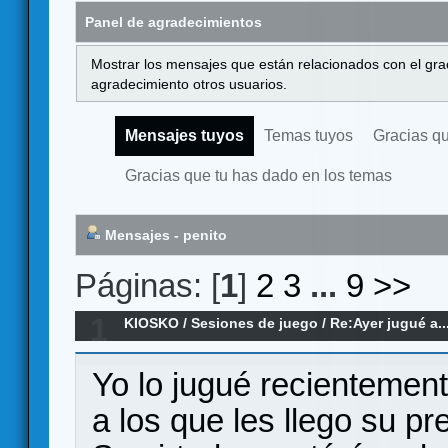
Panel de agradecimientos
Mostrar los mensajes que están relacionados con el gra
agradecimiento otros usuarios.
Mensajes tuyos
Temas tuyos
Gracias q
Gracias que tu has dado en los temas
Mensajes - penito
Páginas: [
1
]
2
3
...
9
>>
1
KIOSKO
/
Sesiones de juego
/
Re:Ayer jugué a..
Yo lo jugué recientement
a los que les llego su p