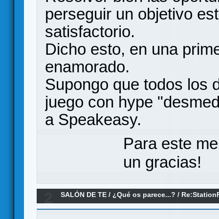
perseguir un objetivo es
satisfactorio.
Dicho esto, en una prim
enamorado.
Supongo que todos los d
juego con hype "desmedi
a Speakeasy.
Para este me
un gracias!
2
SALÓN DE TE
/
¿Qué os parece...?
/
Re:Station