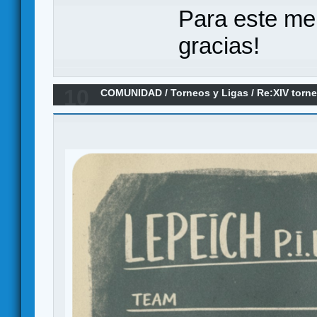
Para este me
gracias!
10
COMUNIDAD
/
Torneos y Ligas
/
Re:XIV torn
final. pasen y vean