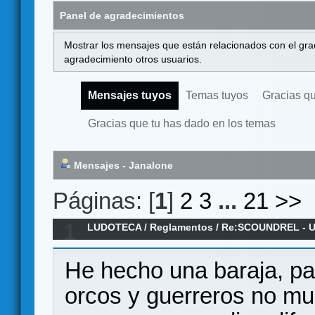
Panel de agradecimientos
Mostrar los mensajes que están relacionados con el gra
agradecimiento otros usuarios.
Mensajes tuyos
Temas tuyos
Gracias q
Gracias que tu has dado en los temas
Mensajes - Janalone
Páginas: [
1
]
2
3
...
21
>>
1
LUDOTECA
/
Reglamentos
/
Re:SCOUNDREL - Un 
rogue-like - Reglamento en español
He hecho una baraja, pa
orcos y guerreros no mu