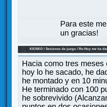
Para este me
un gracias!
5
KIOSKO
/
Sesiones de juego
/
Re:Hoy me ha dado
(el remake)
Hacia como tres meses qu
hoy lo he sacado, he da
he montado y en 10 minu
He terminado con 100 pu
he sobrevivido (Alcanza
puntos en dos ocasiones