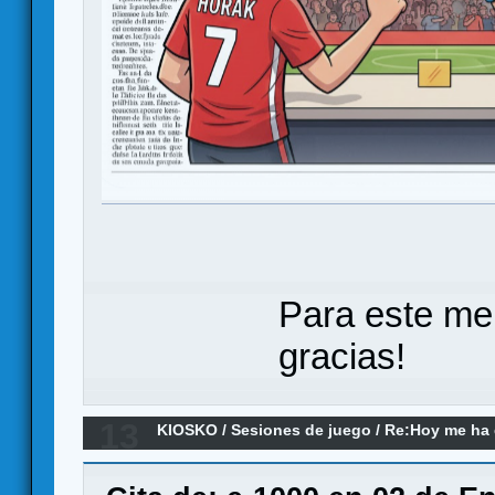
Para este me
gracias!
13
KIOSKO
/
Sesiones de juego
/
Re:Hoy me ha d
(el remake)