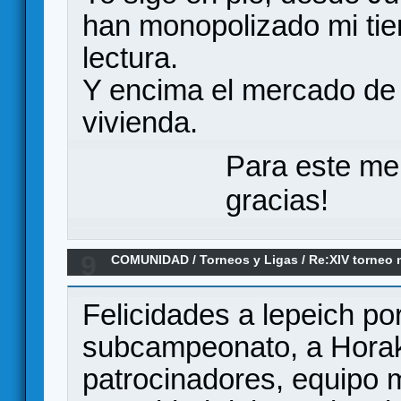
han monopolizado mi ti
lectura.
Y encima el mercado de
vivienda.
Para este me
gracias!
9
COMUNIDAD
/
Torneos y Ligas
/
Re:XIV torneo 
FINAL...TENEMOS GANADOR
Felicidades a lepeich por 
subcampeonato, a Horak 
patrocinadores, equipo 