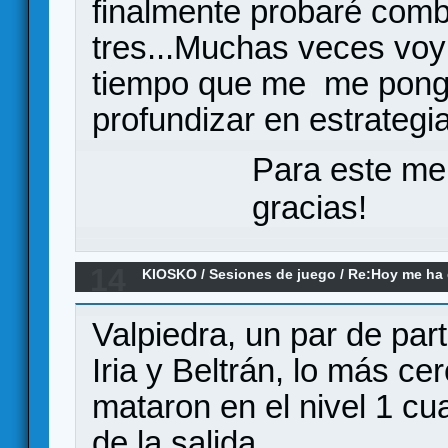
finalmente probaré comb
tres...Muchas veces voy 
tiempo que me me pongo
profundizar en estrategi
Para este me
gracias!
14
KIOSKO
/
Sesiones de juego
/
Re:Hoy me ha d
(el remake)
Valpiedra, un par de par
Iria y Beltrán, lo más ce
mataron en el nivel 1 cu
de la salida.