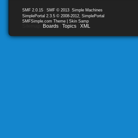
SMF 2.0.15
|
SMF © 2013
,
Simple Machines
SimplePortal 2.3.5 © 2008-2012, SimplePortal
SMFSimple.com Theme | Skin Samp
Sitemap:
Boards
|
Topics
|
XML