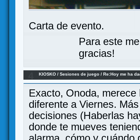
Carta de evento.
Para este me
gracias!
4
KIOSKO
/
Sesiones de juego
/
Re:Hoy me ha dado
(el remake)
Exacto, Onoda, merece l
diferente a Viernes. Má
decisiones (Haberlas hay
donde te mueves teniend
alarma, cómo y cuándo g