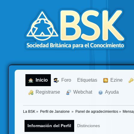
  Inicio
  Foro
Etiquetas
  Ezine
  Registrarse
  Webchat
  Ayuda
La BSK
»
Perfil de Janalone 
»
Panel de agradecimientos
»
Mensaj
Información del Perfil
Distinciones