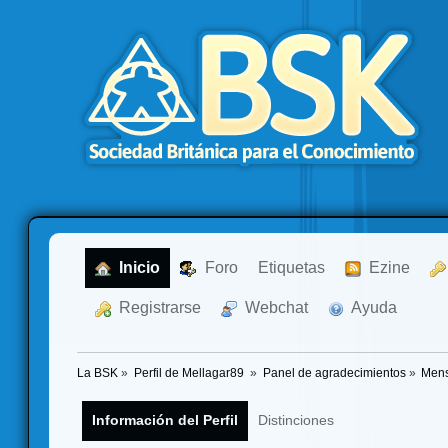
  Inicio
  Foro
Etiquetas
  Ezine
  Registrarse
  Webchat
  Ayuda
La BSK
»
Perfil de Mellagar89 
»
Panel de agradecimientos
»
Mens
Información del Perfil
Distinciones