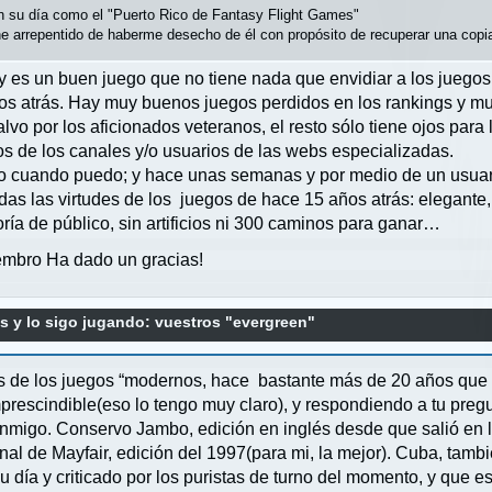
en su día como el "Puerto Rico de Fantasy Flight Games"
 arrepentido de haberme desecho de él con propósito de recuperar una copi
 es un buen juego que no tiene nada que envidiar a los juegos 
os atrás. Hay muy buenos juegos perdidos en los rankings y mu
lvo por los aficionados veteranos, el resto sólo tiene ojos pa
ios de los canales y/o usuarios de las webs especializadas.
o cuando puedo; y hace unas semanas y por medio de un usuario
as las virtudes de los juegos de hace 15 años atrás: elegante, r
ría de público, sin artificios ni 300 caminos para ganar…
mbro Ha dado un gracias!
s y lo sigo jugando: vuestros "evergreen"
mos de los juegos “modernos, hace bastante más de 20 años que 
prescindible(eso lo tengo muy claro), y respondiendo a tu preg
nmigo. Conservo Jambo, edición en inglés desde que salió en 
inal de Mayfair, edición del 1997(para mi, la mejor). Cuba, tamb
día y criticado por los puristas de turno del momento, y que e