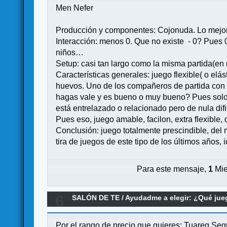
Men Nefer
Producción y componentes: Cojonuda. Lo mejor
Interacción: menos 0. Que no existe - 0? Pues 0.
niños…
Setup: casi tan largo como la misma partida(en m
Características generales: juego flexible( o elás
huevos. Uno de los compañeros de partida con qu
hagas vale y es bueno o muy bueno? Pues solo f
está entrelazado o relacionado pero de nula difi
Pues eso, juego amable, facilon, extra flexibl
Conclusión: juego totalmente prescindible, del 
tira de juegos de este tipo de los últimos años
Para este mensaje,
1
Mie
6
SALÓN DE TE
/
Ayudadme a elegir: ¿Qué ju
Por el rango de precio que quieres: Tuareg Se