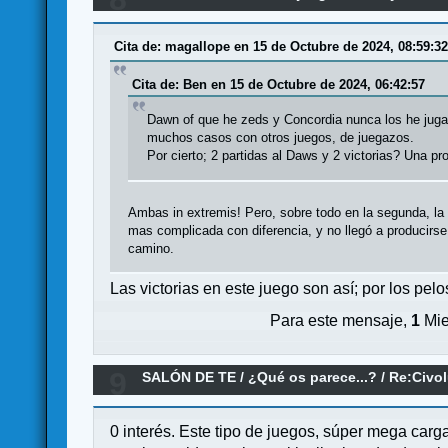
Cita de: magallope en 15 de Octubre de 2024, 08:59:3
Cita de: Ben en 15 de Octubre de 2024, 06:42:57
Dawn of que he zeds y Concordia nunca los he jugado
muchos casos con otros juegos, de juegazos.
Por cierto; 2 partidas al Daws y 2 victorias? Una pr
Ambas in extremis! Pero, sobre todo en la segunda, la
mas complicada con diferencia, y no llegó a producirse
camino.
Las victorias en este juego son así; por los pe
Para este mensaje,
1
Mie
9
SALÓN DE TE
/
¿Qué os parece...?
/
Re:Civol
0 interés. Este tipo de juegos, súper mega car