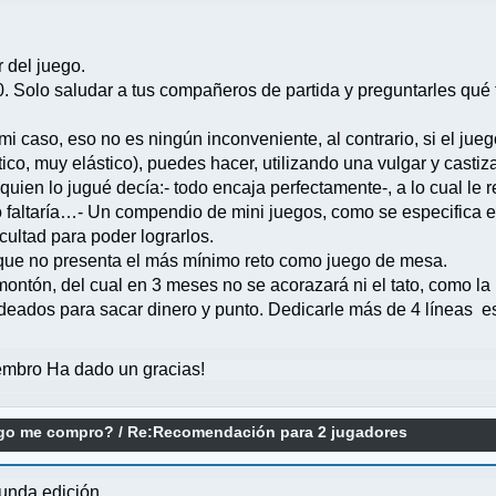
 del juego.
 Solo saludar a tus compañeros de partida y preguntarles qué tal 
i caso, eso no es ningún inconveniente, al contrario, si el jue
tico, muy elástico), puedes hacer, utilizando una vulgar y castiz
ien lo jugué decía:- todo encaja perfectamente-, a lo cual le r
altaría…- Un compendio de mini juegos, como se especifica en 
cultad para poder lograrlos.
e, que no presenta el más mínimo reto como juego de mesa.
montón, del cual en 3 meses no se acorazará ni el tato, como la
, ideados para sacar dinero y punto. Dedicarle más de 4 líneas e
mbro Ha dado un gracias!
ego me compro?
/
Re:Recomendación para 2 jugadores
gunda edición