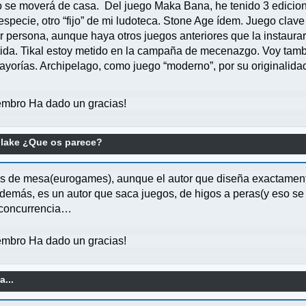
co se moverá de casa. Del juego Maka Bana, he tenido 3 edicio
specie, otro “fijo” de mi ludoteca. Stone Age ídem. Juego clav
 persona, aunque haya otros juegos anteriores que la instauraro
tida. Tikal estoy metido en la campaña de mecenazgo. Voy tambié
mayorías. Archipelago, como juego “moderno”, por su originali
mbro Ha dado un gracias!
lake ¿Que os parece?
os de mesa(eurogames), aunque el autor que diseña exactament
más, es un autor que saca juegos, de higos a peras(y eso se n
 concurrencia…
mbro Ha dado un gracias!
a...