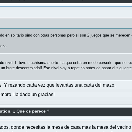
2
 en solitario sino con otras personas pero si son 2 juegos que se merecen el
oeza.
 de nivel 1, tuve muchísima suerte: La que entra en modo berserk , que no re
 un brote descontrolado!! Ese nivel voy a repetirlo antes de pasar al siguien
los. Y rezando cada vez que levantas una carta del mazo.
mbro Ha dado un gracias!
ution, ¿ Que os parece ?
gados, donde necesitas la mesa de casa mas la mesa del vecino 