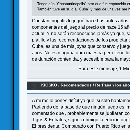
Tengo aún "Constantinopolis" otro que fue copnocido 
También tuve en su día "Cuba" y más de una vez me he
Constantinopolis lo jugué hace bastantes años y
componentes del juego al precio de hace 15 añ
actual. Y no serán reconocidos jamás ya que, sa
platillo y las recomendaciones de los propietar
Cuba, es una de mis joyas que conservo y jueg
años. No es ninguna obra maestra pero tiene tod
de duración contenida, y accesible para la mayo
Para este mensaje,
1
Mie
3
KIOSKO
/
Recomendados
/
Re:Pasan los año
A mi me lo pones difícil ya que, si solo habla
Partiendo de la base de que ningún juego es im
comentado que , probablemente se jubilaran co
Tigris & Eufrates, sigue conmigo la edición orig
El presidente. Comparado con Puerto Rico en su 