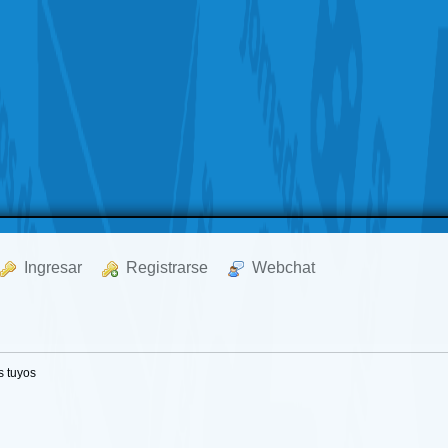
  Ingresar
  Registrarse
  Webchat
s tuyos