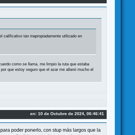
 calificativo tan inapropiadamente utilizado en
cuerdo como se llama, me limpio la ruta que estaba
te por que estoy seguro que el azar me allanó mucho el
en: 10 de Octubre de 2024, 06:46:41
para poder ponerlo, con stup más largos que la