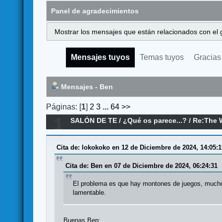
Panel de agradecimientos
Mostrar los mensajes que están relacionados con el 
Mensajes tuyos
Temas tuyos
Gracias
Mensajes - Ben
Páginas: [
1
]
2
3
...
64
>>
1
SALÓN DE TE
/
¿Qué os parece...?
/
Re:The W
Cita de: lokokoko en 12 de Diciembre de 2024, 14:05:1
Cita de: Ben en 07 de Diciembre de 2024, 06:24:31
El problema es que hay montones de juegos, mucho m
lamentable.
Buenas Ben: