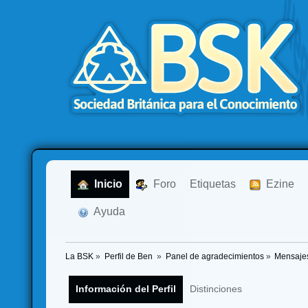
  Inicio
  Foro
Etiquetas
  Ezine
  Ayuda
La BSK
»
Perfil de Ben 
»
Panel de agradecimientos
»
Mensaje
Información del Perfil
Distinciones