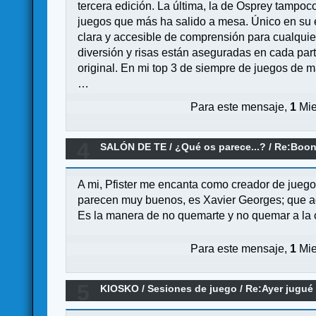
tercera edición. La última, la de Osprey tampo
juegos que más ha salido a mesa. Único en su e
clara y accesible de comprensión para cualquier
diversión y risas están aseguradas en cada par
original. En mi top 3 de siempre de juegos de 
…
Para este mensaje,
1
Mie
4
SALÓN DE TE
/
¿Qué os parece...?
/
Re:Boon
A mi, Pfister me encanta como creador de jueg
parecen muy buenos, es Xavier Georges; que ade
Es la manera de no quemarte y no quemar a la
Para este mensaje,
1
Mie
5
KIOSKO
/
Sesiones de juego
/
Re:Ayer jugué 