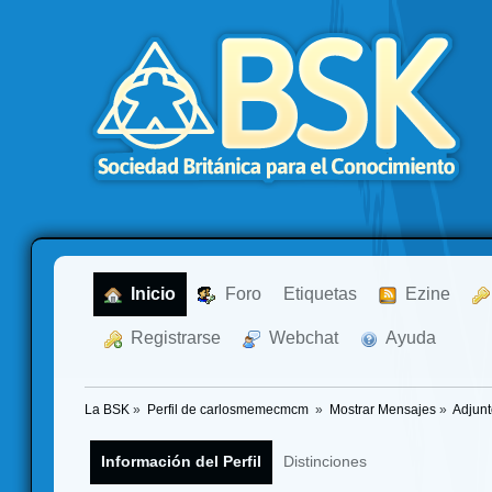
  Inicio
  Foro
Etiquetas
  Ezine
  Registrarse
  Webchat
  Ayuda
La BSK
»
Perfil de carlosmemecmcm 
»
Mostrar Mensajes
»
Adjun
Información del Perfil
Distinciones