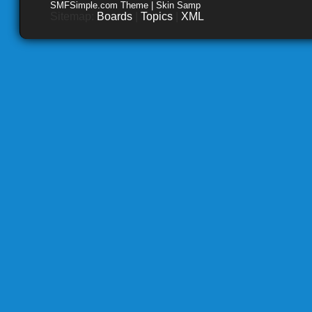
SMFSimple.com Theme | Skin Samp
Sitemap:
Boards
|
Topics
|
XML