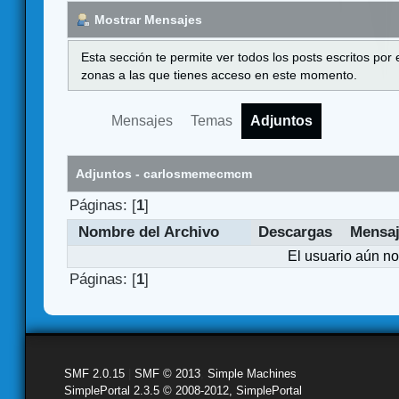
Mostrar Mensajes
Esta sección te permite ver todos los posts escritos por
zonas a las que tienes acceso en este momento.
Mensajes
Temas
Adjuntos
Adjuntos - carlosmemecmcm
Páginas: [
1
]
Nombre del Archivo
Descargas
Mensa
El usuario aún no
Páginas: [
1
]
SMF 2.0.15
|
SMF © 2013
,
Simple Machines
SimplePortal 2.3.5 © 2008-2012, SimplePortal