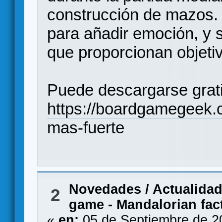
construcción de mazos.
para añadir emoción, y s
que proporcionan objeti
Puede descargarse grat
https://boardgamegeek
mas-fuerte
Novedades / Actualida
2
game - Mandalorian fac
«
en:
05 de Septiembre de 2