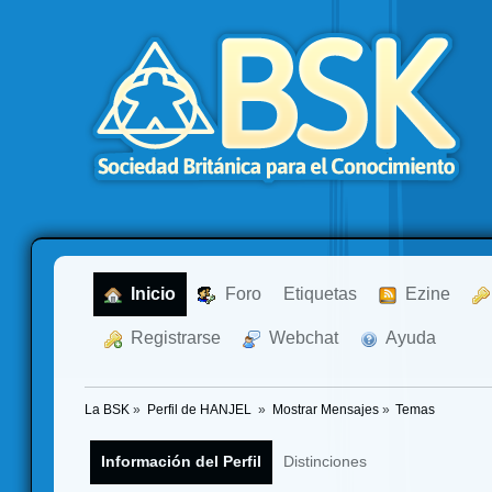
  Inicio
  Foro
Etiquetas
  Ezine
  Registrarse
  Webchat
  Ayuda
La BSK
»
Perfil de HANJEL 
»
Mostrar Mensajes
»
Temas
Información del Perfil
Distinciones