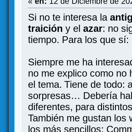
«
en:
12 de Diciembre de 20
Si no te interesa la
anti
traición
y el
azar
: no s
tiempo. Para los que sí:
Siempre me ha interesad
no me explico como no
el tema. Tiene de todo: 
sorpresas… Debería hab
diferentes, para distinto
También me gustan los 
los más sencillos: Comm