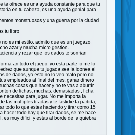
ue te ofrece es una ayuda constante para que tu
storia en tu cabeza, es una ayuda genial para
mentos monstruosos y una guerra por la ciudad
s tu libro
 no es mi estilo, admito que es un juegazo,
cho azar y mucha micro gestion.
paciencia y rezar que los dados te sonrian
ormaran todo el juego, yo esta parte lo me lo
ajedrez que aunque tu jugada sea la idonea el
adas de dados, yo esto no lo veo malo pero no
tus empleados al final del mes, ganar dinero
uchas cosas que hacer y no te vas a aburrir
monton de fichas, muchas, demasiadas , ficha
e necesitas para jugar. No me importa la
las multiples tiradas y te fastidie la partida,
r todo lo que estes haciendo y tirar como 15
a hacer todo hay que tirar dados, se me hace
es muy dificil y estas al borde de la quiebra