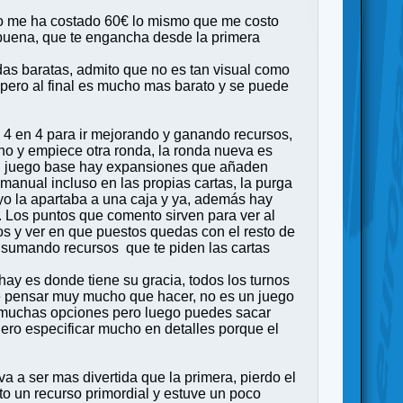
odo me ha costado 60€ lo mismo que me costo
buena, que te engancha desde la primera
das baratas, admito que no es tan visual como
 pero al final es mucho mas barato y se puede
e 4 en 4 para ir mejorando y ganando recursos,
ino y empiece otra ronda, la ronda nueva es
s el juego base hay expansiones que añaden
 manual incluso en las propias cartas, la purga
, yo la apartaba a una caja y ya, además hay
. Los puntos que comento sirven para ver al
 y ver en que puestos quedas con el resto de
 sumando recursos que te piden las cartas
y es donde tiene su gracia, todos los turnos
ue pensar muy mucho que hacer, no es un juego
hay muchas opciones pero luego puedes sacar
iero especificar mucho en detalles porque el
a a ser mas divertida que la primera, pierdo el
to un recurso primordial y estuve un poco