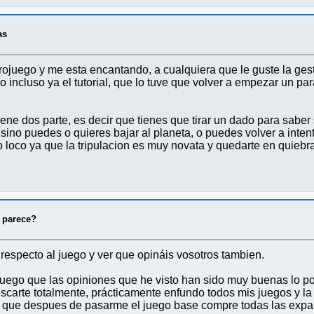
as
juego y me esta encantando, a cualquiera que le guste la gesti
do incluso ya el tutorial, que lo tuve que volver a empezar un 
iene dos parte, es decir que tienes que tirar un dado para saber 
 o sino puedes o quieres bajar al planeta, o puedes volver a inte
a lo loco ya que la tripulacion es muy novata y quedarte en qui
 parece?
respecto al juego y ver que opináis vosotros tambien.
uego que las opiniones que he visto han sido muy buenas lo po
scarte totalmente, prácticamente enfundo todos mis juegos y la 
ino que despues de pasarme el juego base compre todas las exp