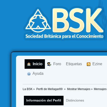
  Inicio
  Foro
Etiquetas
  Ezine
  Ayuda
La BSK
»
Perfil de Mellagar89 
»
Mostrar Mensajes
»
Mensajes
Información del Perfil
Distinciones