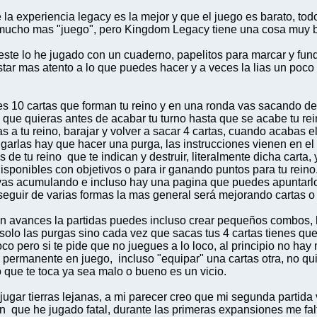
 la experiencia legacy es la mejor y que el juego es barato, t
s mucho mas "juego", pero Kingdom Legacy tiene una cosa muy 
ste lo he jugado con un cuaderno, papelitos para marcar y fun
star mas atento a lo que puedes hacer y a veces la lias un poco
enes 10 cartas que forman tu reino y en una ronda vas sacando d
 que quieras antes de acabar tu turno hasta que se acabe tu re
las a tu reino, barajar y volver a sacar 4 cartas, cuando acaba
ugarlas hay que hacer una purga, las instrucciones vienen en el
de tu reino que te indican y destruir, literalmente dicha carta
sponibles con objetivos o para ir ganando puntos para tu reino
vas acumulando e incluso hay una pagina que puedes apuntarlos
eguir de varias formas la mas general será mejorando cartas o
 avances la partidas puedes incluso crear pequeños combos, ha
 solo las purgas sino cada vez que sacas tus 4 cartas tienes q
coco pero si te pide que no juegues a lo loco, al principio no 
a permanente en juego, incluso "equipar" una cartas otra, no qu
 que te toca ya sea malo o bueno es un vicio.
gar tierras lejanas, a mi parecer creo que mi segunda partida v
ón que he jugado fatal, durante las primeras expansiones me fal