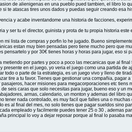
asion de alienigenas en una pueblo pued tambien, el libro lo q
ue si te atascas tires unos dados y puedas seguir creando esa hi
ivencia y acabe inventandome una historia de facciones, experi
ia y ser tu el director, guinista y prota de tu propia historia este e
n mi lista de compras y porfin lo he jugado. Bueno simplemente
cánicas estan muy bien pensadas pero tiene mucho pero que mu
es pensartelo y por 30€ tienes horas y horas para jugar, eso si 
a metiendo por partes y poco a poco las mecanicas que al final f
uy presente en el juego, yo veria el juego como una partida de 
ar todo o parte de la estrategia, es un juego vivo y lleno de tir
zar tire a tu favor. Tienes que gestionar una compañia, pagar a 
 pasajeros, hacer misiones para megacorporaciones etc tiens m
os de seis caras que solo necesitas para jugar, bueno eso y un 
rabajadores, armas, calendario, un monton y ademas del libro qu
 tener nada controlado, es muy facil que falles una o muchas de 
s al final del mes, no solo tienes que pagar sueldos sino para
r cada empleado y facilmente puedes tener 25 o 30 , ademas par
rincipal lo voy a dejar reposar porque al final lo pasaba mal, 