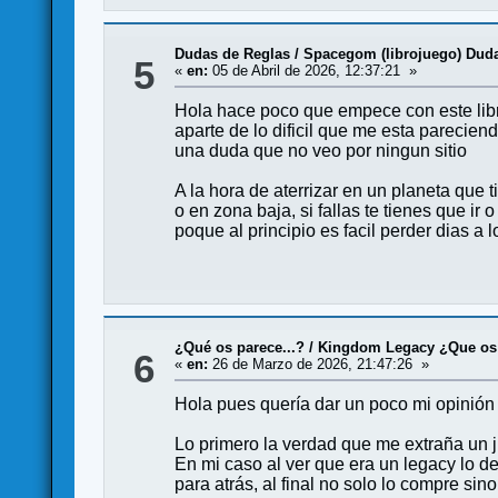
Dudas de Reglas
/
Spacegom (librojuego) Dud
5
«
en:
05 de Abril de 2026, 12:37:21 »
Hola hace poco que empece con este libro
aparte de lo dificil que me esta parecien
una duda que no veo por ningun sitio
A la hora de aterrizar en un planeta que t
o en zona baja, si fallas te tienes que ir
poque al principio es facil perder dias 
¿Qué os parece...?
/
Kingdom Legacy ¿Que os
6
«
en:
26 de Marzo de 2026, 21:47:26 »
Hola pues quería dar un poco mi opinión 
Lo primero la verdad que me extraña un j
En mi caso al ver que era un legacy lo de
para atrás, al final no solo lo compre s