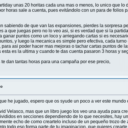
rtiday unas 20 horitas cada una mas o menos, lo unico que lo d
r horas sale a cuenta, pues evitándolo con un para de folios pa
 sabiendo de que van las expansiones, pierdes la sorpresa per
s a que juegas pero no lo veo asi, si es verdad que si la parti
a ganar puntos como un loco y arriegando cartas si es necesari
puntos, y luego la mecanica es simple pero efectiva, cada turn
 para asi poder hacer mas mejoras o tachar cartas puntos de la
s esta es la ultima y cuando te das cuenta pasaron 3 horas y se
 te dan tantas horas para una campaña por ese precio,
go
 que he jugado, espero que os syude un poco a ver este mundo
avid Velasco, mas que un libro juego los veo una ayuda para crea
ivididos en secciones dependiendo de lo que necesites, hay un 
mente echo de como creartelo incluso de un pequeño trozo de a
mento todo eso forma parte de tu imaginacion, que quieres crear