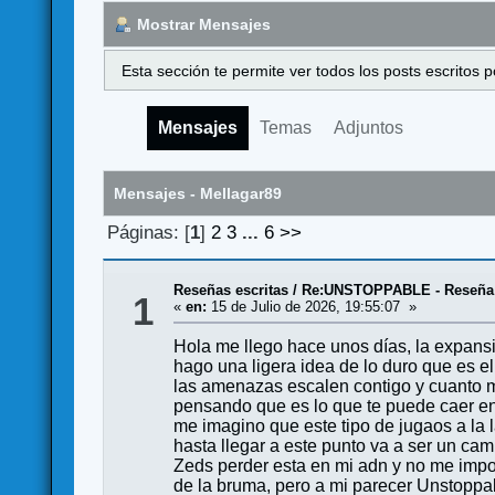
Mostrar Mensajes
Esta sección te permite ver todos los posts escritos
Mensajes
Temas
Adjuntos
Mensajes - Mellagar89
Páginas: [
1
]
2
3
...
6
>>
Reseñas escritas
/
Re:UNSTOPPABLE - Reseña e
1
«
en:
15 de Julio de 2026, 19:55:07 »
Hola me llego hace unos días, la expansi
hago una ligera idea de lo duro que es 
las amenazas escalen contigo y cuanto ma
pensando que es lo que te puede caer e
me imagino que este tipo de jugaos a la
hasta llegar a este punto va a ser un ca
Zeds perder esta en mi adn y no me impo
de la bruma, pero a mi parecer Unstoppa