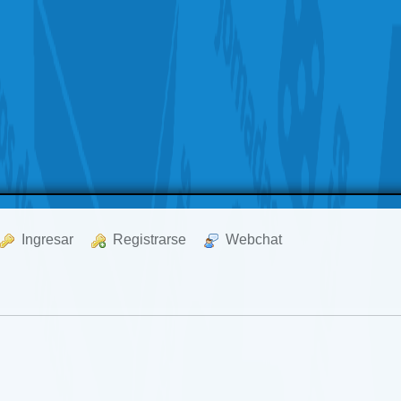
  Ingresar
  Registrarse
  Webchat