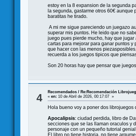
estoy en la 8 expansion de la segunda pa
la segunda, gastarme otros 60€ aunque po
baratitas he tirado.
A mi me sigue pareciendo un juegazo aun
superar mis puntos. He leido que no sabe
juego pues pierde mucho, hay que jugar 
cartas para mejorar para ganar puntos y 
que hacer con las menos piezasposibles,
recuerda a los juegos tipicos que piensa
Son 20 horas hay que pensar que juegos
Recomendados
/
Re:Recomendación Librojue
4
«
en:
10 de Abril de 2026, 00:17:07 »
Hola bueno voy a poner dos librojuegos
Apocalipsis
: ciudad perdida, libro de D
secciones que se las llaman oraculos y d
personaje con un pequeño tutorial genial
El libro no tiene historia, no tiene argu