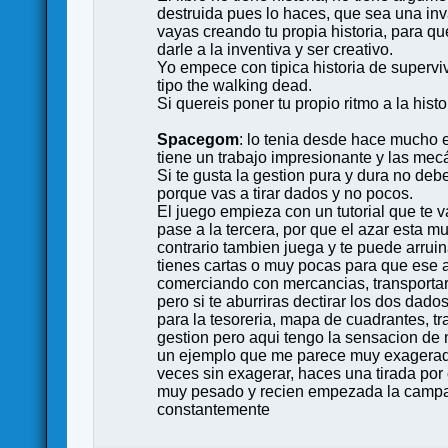
destruida pues lo haces, que sea una inv
vayas creando tu propia historia, para q
darle a la inventiva y ser creativo.
Yo empece con tipica historia de superv
tipo the walking dead.
Si quereis poner tu propio ritmo a la histor
Spacegom
: lo tenia desde hace mucho e
tiene un trabajo impresionante y las me
Si te gusta la gestion pura y dura no deb
porque vas a tirar dados y no pocos.
El juego empieza con un tutorial que te v
pase a la tercera, por que el azar esta m
contrario tambien juega y te puede arruin
tienes cartas o muy pocas para que ese a
comerciando con mercancias, transportar
pero si te aburriras dectirar los dos dad
para la tesoreria, mapa de cuadrantes, t
gestion pero aqui tengo la sensacion de no
un ejemplo que me parece muy exagerado e
veces sin exagerar, haces una tirada po
muy pesado y recien empezada la campaña p
constantemente