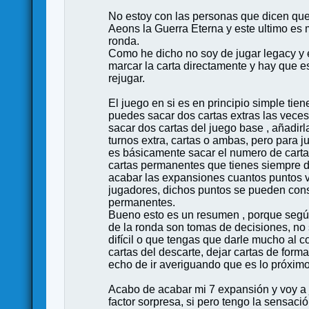
No estoy con las personas que dicen que
Aeons la Guerra Eterna y este ultimo e
ronda.
Como he dicho no soy de jugar legacy y e
marcar la carta directamente y hay que e
rejugar.
El juego en si es en principio simple ti
puedes sacar dos cartas extras las veces
sacar dos cartas del juego base , añadir
turnos extra, cartas o ambas, pero para j
es básicamente sacar el numero de cartas 
cartas permanentes que tienes siempre di
acabar las expansiones cuantos puntos 
jugadores, dichos puntos se pueden cons
permanentes.
Bueno esto es un resumen , porque según
de la ronda son tomas de decisiones, no
difícil o que tengas que darle mucho al 
cartas del descarte, dejar cartas de form
echo de ir averiguando que es lo próximo
Acabo de acabar mi 7 expansión y voy a ju
factor sorpresa, si pero tengo la sensaci