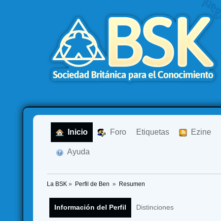
  Inicio
  Foro
Etiquetas
  Ezine
  Ayuda
La BSK
»
Perfil de Ben 
»
Resumen
Información del Perfil
Distinciones