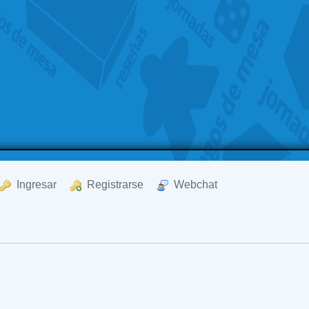
  Ingresar
  Registrarse
  Webchat