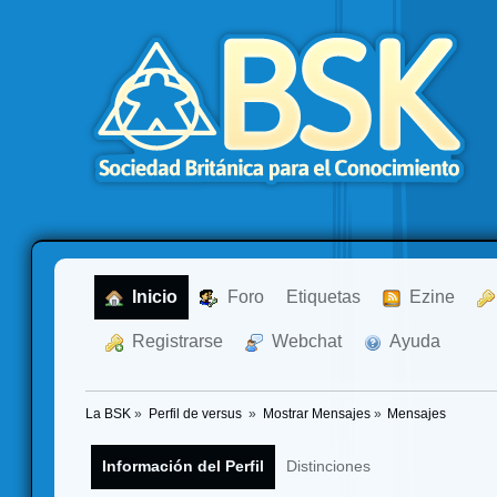
  Inicio
  Foro
Etiquetas
  Ezine
  Registrarse
  Webchat
  Ayuda
La BSK
»
Perfil de versus 
»
Mostrar Mensajes
»
Mensajes
Información del Perfil
Distinciones