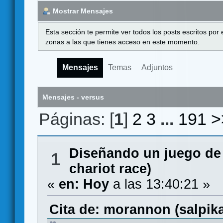
Mostrar Mensajes
Esta sección te permite ver todos los posts escritos por
zonas a las que tienes acceso en este momento.
Mensajes
Temas
Adjuntos
Mensajes - versus
Páginas: [
1
]
2
3
...
191
>
Diseñando un juego de
1
chariot race)
«
en:
Hoy
a las 13:40:21 »
Cita de: morannon (salpi