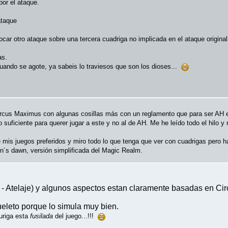
por el ataque.
ataque
ocar otro ataque sobre una tercera cuadriga no implicada en el ataque origin
as.
ando se agote, ya sabeis lo traviesos que son los dioses...
Circus Maximus con algunas cosillas más con un reglamento que para ser AH 
o suficiente para querer jugar a este y no al de AH. Me he leído todo el hilo y
mis juegos preferidos y miro todo lo que tenga que ver con cuadrigas pero h
´s dawn, versión simplificada del Magic Realm.
s - Atelaje) y algunos aspectos estan claramente basadas en C
leto porque lo simula muy bien.
uriga esta
fusilada
del juego...!!!