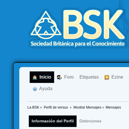
  Inicio
  Foro
Etiquetas
  Ezine
  Ayuda
La BSK
»
Perfil de versus 
»
Mostrar Mensajes
»
Mensajes
Información del Perfil
Distinciones