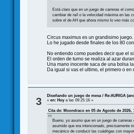
Está claro que en un juego de carreras el co
cambiar de raíl o la velocidad máxima en las c
sobre el de AH que ahora mismo lo veo más c
Circus maximus es un grandisimo juego.
Lo he jugado desde finales de los 80 co
No entiendo como puedes decir que el si
El orden de turno se realiza al azar duran
Una mano inocente saca de una bolsa la 
Da igual si vas el ultimo, el primero o en
Diseñando un juego de mesa
/
Re:AURIGA (anci
3
«
en:
Hoy
a las 09:25:16 »
Cita de: Moondraco en 05 de Agosto de 2026, 
Bueno, yo asumo que en un juego de carreras 
asumido que era intencionado, precisamente in
mecánico de conducir las cuádrigas con mayor