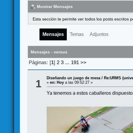
Mostrar Mensajes
Esta sección te permite ver todos los posts escritos
Mensajes
Temas
Adjuntos
Mensajes - versus
Páginas: [
1
]
2
3
...
191
>>
Diseñando un juego de mesa
/
Re:URMS (unive
1
«
en:
Hoy
a las 09:52:27 »
Ya tenemos a estos caballeros dispuestos