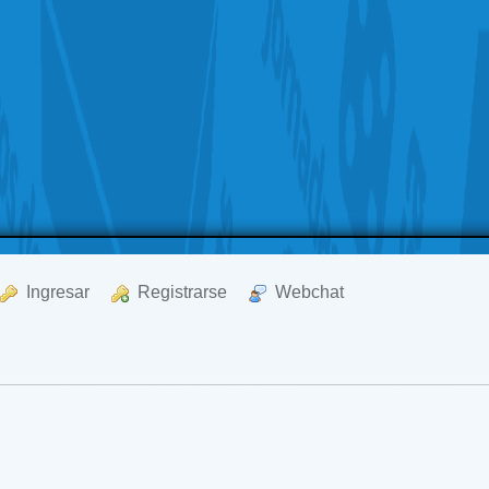
  Ingresar
  Registrarse
  Webchat