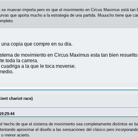
mo se muevan importa pero es que el movimiento en Circus Maximus está tan 
urvas que aporta mucho a la estrategia de una partida. Muuucho tiene que camb
ompleto.
n una copia que compre en su dia.
stema de movimiento en Circus Maximus esta tan bien resuelto
te toda la carrera.
cuadriga a la que le toca moverse.
 medio.
ent chariot race)
19:29:44
el hecho de que el sistema de movimiento sea completamente distintos es b
tentando aproximar el diseño a las sensaciones del clásico pero incorporand
 o menor acierto.