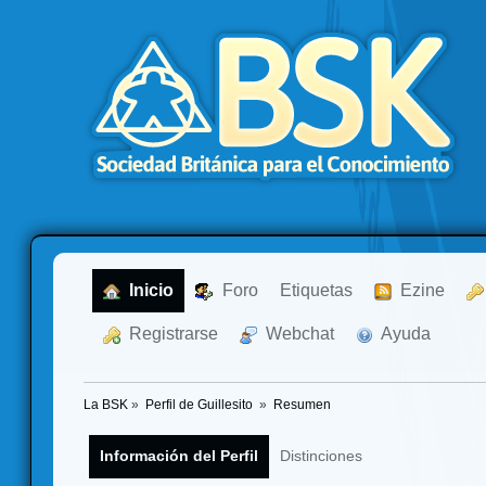
  Inicio
  Foro
Etiquetas
  Ezine
  Registrarse
  Webchat
  Ayuda
La BSK
»
Perfil de Guillesito 
»
Resumen
Información del Perfil
Distinciones