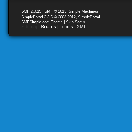
SMF 2.0.15
|
SMF © 2013
,
Simple Machines
SimplePortal 2.3.5 © 2008-2012, SimplePortal
SMFSimple.com Theme | Skin Samp
Sitemap:
Boards
|
Topics
|
XML