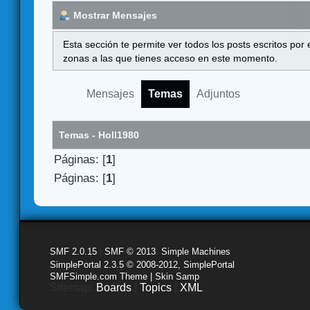
Mostrar Mensajes
Esta sección te permite ver todos los posts escritos por
zonas a las que tienes acceso en este momento.
Mensajes
Temas
Adjuntos
Temas - Holl1980
Páginas: [
1
]
Páginas: [
1
]
SMF 2.0.15
|
SMF © 2013
,
Simple Machines
SimplePortal 2.3.5 © 2008-2012, SimplePortal
SMFSimple.com Theme | Skin Samp
Sitemap:
Boards
|
Topics
|
XML