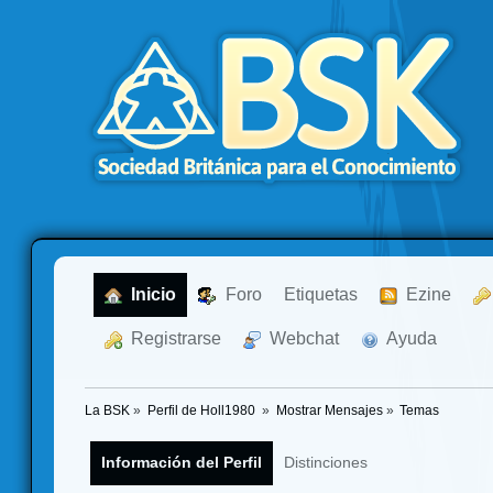
  Inicio
  Foro
Etiquetas
  Ezine
  Registrarse
  Webchat
  Ayuda
La BSK
»
Perfil de Holl1980 
»
Mostrar Mensajes
»
Temas
Información del Perfil
Distinciones