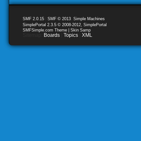
SMF 2.0.15
|
SMF © 2013
,
Simple Machines
SimplePortal 2.3.5 © 2008-2012, SimplePortal
SMFSimple.com Theme | Skin Samp
Sitemap:
Boards
|
Topics
|
XML