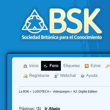
  Inicio
  Foro
Etiquetas
  Ezine
  Registrarse
  Webchat
  Ayuda
La BSK
»
LUDOTECA
»
Videojuegos
»
K2: Digital Edition
Páginas: [
1
]
Ir Abajo