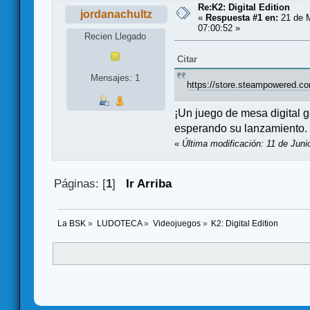
Re:K2: Digital Edition
jordanachultz
«
Respuesta #1 en:
21 de 
07:00:52 »
Recien Llegado
Citar
Mensajes: 1
https://store.steampowered.co
¡Un juego de mesa digital 
esperando su lanzamiento.
«
Última modificación: 11 de Juni
Páginas: [
1
]
Ir Arriba
La BSK
»
LUDOTECA
»
Videojuegos
»
K2: Digital Edition