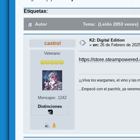
Etiquetas:
Autor
Tema: (Leído 2853 veces)
K2: Digital Edition
castrol
«
en:
26 de Febrero de 2025
Veterano
https://store.steampowered
¡¡¡Viva los wargames, el vino y las m
...Empecé con el parchís, ya veremo
Mensajes: 1242
Distinciones