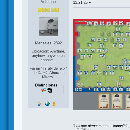
Veterano
13:21:25 »
Mensajes: 2892
Ubicación: Anytime,
anyhow, anywhere i
choose...
Fui un "TiTaN del eipi"
de Da2©. Ahora en
Mk-troll
Distinciones
"Los que piensan que es imposible, 