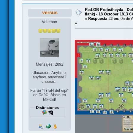
Re:LGB Probstheyda - Doli
versus
flank) - 18 October 1813 
«
Respuesta #3 en:
05 de A
Veterano
»
Mensajes: 2892
Ubicación: Anytime,
anyhow, anywhere i
choose...
Fui un "TiTaN del eipi"
de Da2©. Ahora en
Mk-troll
Distinciones