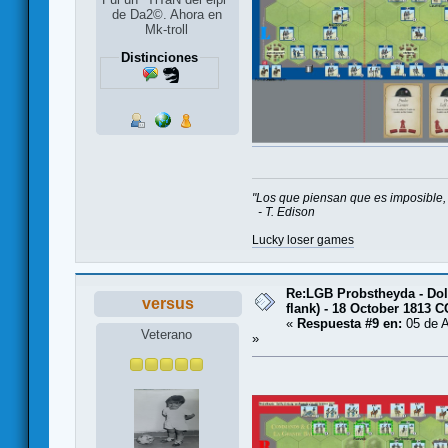
de Da2©. Ahora en
Mk-troll
Distinciones
"Los que piensan que es imposible, 
- T. Edison
Lucky loser games
Re:LGB Probstheyda - Doli
versus
flank) - 18 October 1813 
«
Respuesta #9 en:
05 de A
Veterano
»