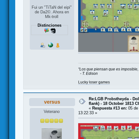
Fui un "TiTaN del eipi"
de Da2©. Ahora en
Mk-troll
Distinciones
"Los que piensan que es imposible, 
- T. Edison
Lucky loser games
Re:LGB Probstheyda - Doli
versus
flank) - 18 October 1813 
«
Respuesta #13 en:
05 de 
Veterano
13:22:33 »