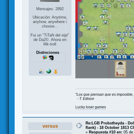
Mensajes: 2892
Ubicación: Anytime,
anyhow, anywhere i
choose...
Fui un "TiTaN del eipi"
de Da2©. Ahora en
Mk-troll
Distinciones
"Los que piensan que es imposible, 
- T. Edison
Lucky loser games
Re:LGB Probstheyda - Doli
versus
flank) - 18 October 1813 
«
Respuesta #10 en:
05 de 