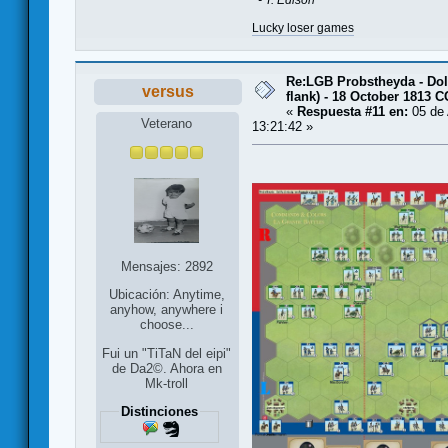
- T. Edison
Lucky loser games
Re:LGB Probstheyda - Doli
versus
flank) - 18 October 1813 
«
Respuesta #11 en:
05 de 
Veterano
13:21:42 »
Mensajes: 2892
Ubicación: Anytime,
anyhow, anywhere i
choose...
Fui un "TiTaN del eipi"
de Da2©. Ahora en
Mk-troll
Distinciones