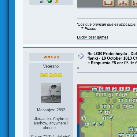
"Los que piensan que es imposible, 
- T. Edison
Lucky loser games
Re:LGB Probstheyda - Doli
versus
flank) - 18 October 1813 
«
Respuesta #8 en:
05 de A
Veterano
»
Mensajes: 2892
Ubicación: Anytime,
anyhow, anywhere i
choose...
Fui un "TiTaN del eipi"