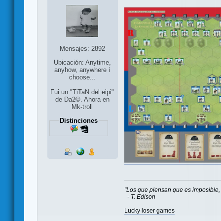
Mensajes: 2892
Ubicación: Anytime,
anyhow, anywhere i
choose...
Fui un "TiTaN del eipi"
de Da2©. Ahora en
Mk-troll
Distinciones
"Los que piensan que es imposible, 
- T. Edison
Lucky loser games