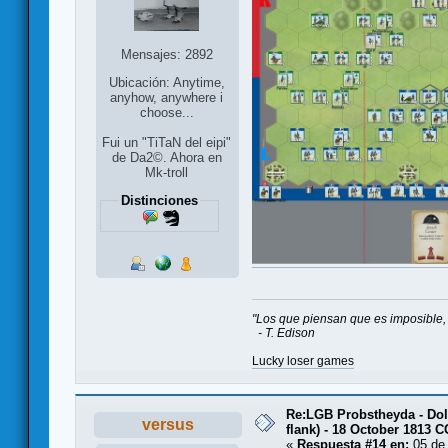
Mensajes: 2892
Ubicación: Anytime,
anyhow, anywhere i
choose...
Fui un "TiTaN del eipi"
de Da2©. Ahora en
Mk-troll
Distinciones
"Los que piensan que es imposible, 
- T. Edison
Lucky loser games
Re:LGB Probstheyda - Doli
versus
flank) - 18 October 1813 
«
Respuesta #14 en:
05 de 