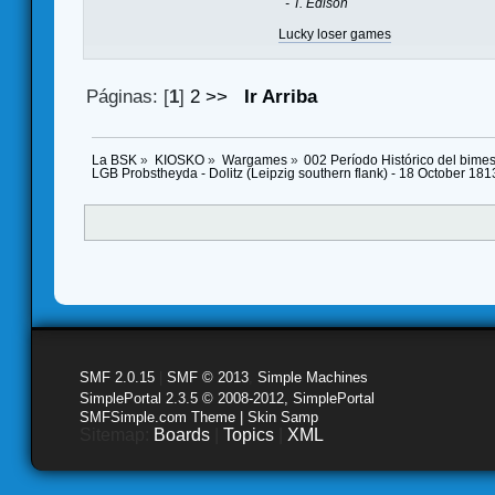
- T. Edison
Lucky loser games
Páginas: [
1
]
2
>>
Ir Arriba
La BSK
»
KIOSKO
»
Wargames
»
002 Período Histórico del bime
LGB Probstheyda - Dolitz (Leipzig southern flank) - 18 October 1
SMF 2.0.15
|
SMF © 2013
,
Simple Machines
SimplePortal 2.3.5 © 2008-2012, SimplePortal
SMFSimple.com Theme | Skin Samp
Sitemap:
Boards
|
Topics
|
XML