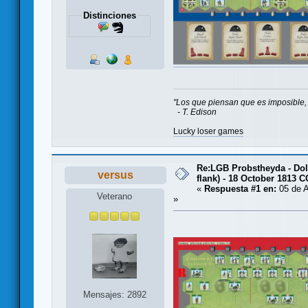
Distinciones
"Los que piensan que es imposible, 
- T. Edison
Lucky loser games
Re:LGB Probstheyda - Doli
versus
flank) - 18 October 1813 
«
Respuesta #1 en:
05 de A
Veterano
»
Mensajes: 2892