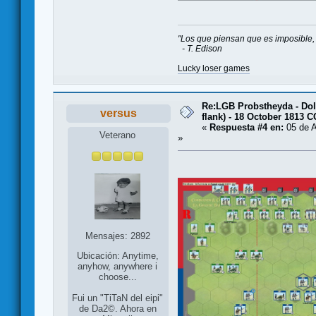
"Los que piensan que es imposible, 
- T. Edison
Lucky loser games
Re:LGB Probstheyda - Doli
versus
flank) - 18 October 1813 
«
Respuesta #4 en:
05 de A
Veterano
»
Mensajes: 2892
Ubicación: Anytime,
anyhow, anywhere i
choose...
Fui un "TiTaN del eipi"
de Da2©. Ahora en