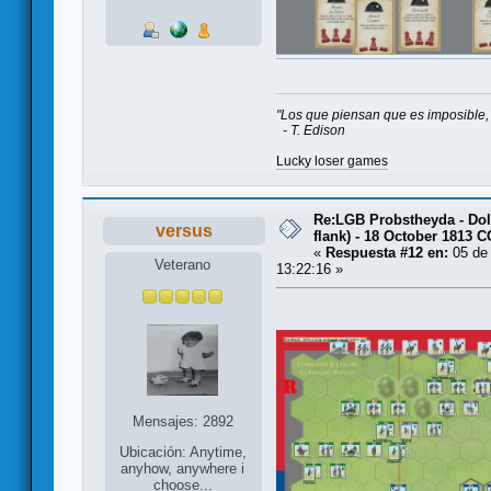
"Los que piensan que es imposible, 
- T. Edison
Lucky loser games
Re:LGB Probstheyda - Doli
versus
flank) - 18 October 1813 
«
Respuesta #12 en:
05 de 
Veterano
13:22:16 »
Mensajes: 2892
Ubicación: Anytime,
anyhow, anywhere i
choose...