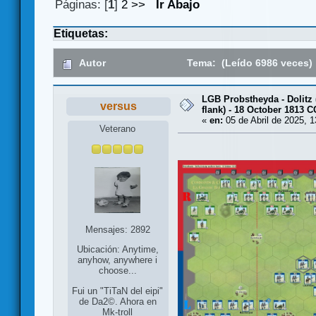
Páginas: [
1
]
2
>>
Ir Abajo
Etiquetas:
Autor
Tema: (Leído 6986 veces)
LGB Probstheyda - Dolitz 
versus
flank) - 18 October 1813 
«
en:
05 de Abril de 2025, 1
Veterano
Mensajes: 2892
Ubicación: Anytime,
anyhow, anywhere i
choose...
Fui un "TiTaN del eipi"
de Da2©. Ahora en
Mk-troll