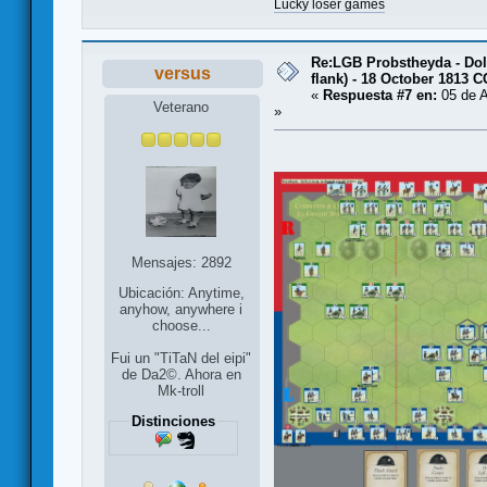
Lucky loser games
Re:LGB Probstheyda - Doli
versus
flank) - 18 October 1813 
«
Respuesta #7 en:
05 de A
Veterano
»
Mensajes: 2892
Ubicación: Anytime,
anyhow, anywhere i
choose...
Fui un "TiTaN del eipi"
de Da2©. Ahora en
Mk-troll
Distinciones