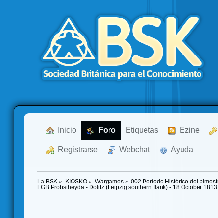
  Inicio
  Foro
Etiquetas
  Ezine
  Registrarse
  Webchat
  Ayuda
La BSK
»
KIOSKO
»
Wargames
»
002 Período Histórico del bimes
LGB Probstheyda - Dolitz (Leipzig southern flank) - 18 October 18