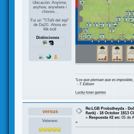
Ubicación: Anytime,
anyhow, anywhere i
choose...
Fui un "TiTaN del eipi"
de Da2©. Ahora en
Mk-troll
Distinciones
"Los que piensan que es imposible, 
- T. Edison
Lucky loser games
Re:LGB Probstheyda - Doli
versus
flank) - 18 October 1813 
«
Respuesta #2 en:
05 de A
Veterano
»