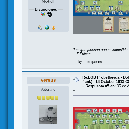
Mk-troll
Distinciones
"Los que piensan que es imposible, 
- T. Edison
Lucky loser games
Re:LGB Probstheyda - Doli
versus
flank) - 18 October 1813 
«
Respuesta #5 en:
05 de A
Veterano
»