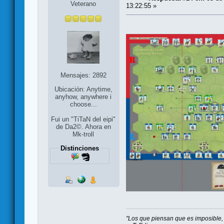
Veterano
13:22:55 »
Mensajes: 2892
Ubicación: Anytime,
anyhow, anywhere i
choose...
Fui un "TiTaN del eipi"
de Da2©. Ahora en
Mk-troll
Distinciones
"Los que piensan que es imposible, 