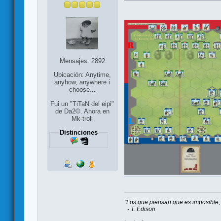
Mensajes: 2892
Ubicación: Anytime,
anyhow, anywhere i
choose...
Fui un "TiTaN del eipi"
de Da2©. Ahora en
Mk-troll
Distinciones
"Los que piensan que es imposible, 
- T. Edison