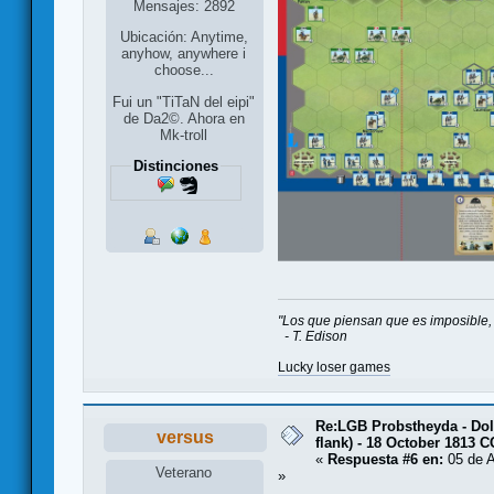
Mensajes: 2892
Ubicación: Anytime,
anyhow, anywhere i
choose...
Fui un "TiTaN del eipi"
de Da2©. Ahora en
Mk-troll
Distinciones
"Los que piensan que es imposible, 
- T. Edison
Lucky loser games
Re:LGB Probstheyda - Doli
versus
flank) - 18 October 1813 
«
Respuesta #6 en:
05 de A
Veterano
»