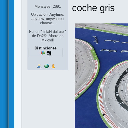
coche gris
Mensajes: 2891
Ubicación: Anytime,
anyhow, anywhere i
choose...
Fui un "TiTaN del eipi"
de Da2©. Ahora en
Mk-troll
Distinciones