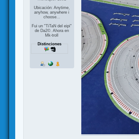
Ubicación: Anytime,
anyhow, anywhere i
choose...
Fui un "TiTaN del eipi"
de Da2©. Ahora en
Mk-troll
Distinciones