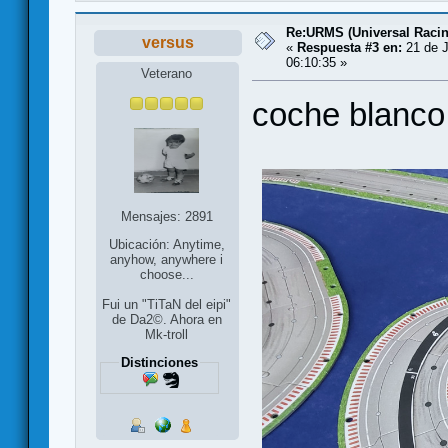
Re:URMS (Universal Raci
versus
«
Respuesta #3 en:
21 de J
06:10:35 »
Veterano
coche blanco
Mensajes: 2891
Ubicación: Anytime,
anyhow, anywhere i
choose...
Fui un "TiTaN del eipi"
de Da2©. Ahora en
Mk-troll
Distinciones