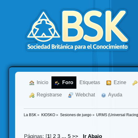
  Inicio
  Foro
Etiquetas
  Ezine
  Registrarse
  Webchat
  Ayuda
La BSK
»
KIOSKO
»
Sesiones de juego
»
URMS (Universal Racin
Páginas: [
1
]
2
3
...
5
>>
Ir Abajo