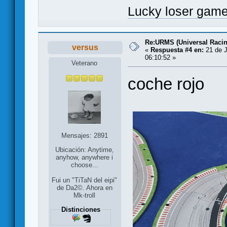
Lucky loser gam
Re:URMS (Universal Raci
versus
«
Respuesta #4 en:
21 de J
06:10:52 »
Veterano
coche rojo
Mensajes: 2891
Ubicación: Anytime,
anyhow, anywhere i
choose...
Fui un "TiTaN del eipi"
de Da2©. Ahora en
Mk-troll
Distinciones