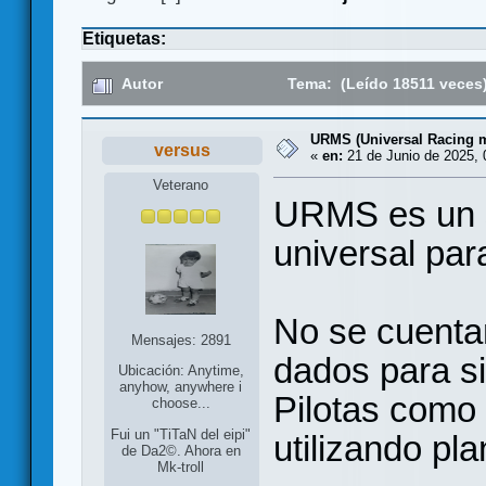
Etiquetas:
Autor
Tema: (Leído 18511 veces
URMS (Universal Racing 
versus
«
en:
21 de Junio de 2025, 
Veterano
URMS es un 
universal par
No se cuentan 
Mensajes: 2891
dados para si
Ubicación: Anytime,
anyhow, anywhere i
Pilotas como 
choose...
Fui un "TiTaN del eipi"
utilizando pla
de Da2©. Ahora en
Mk-troll