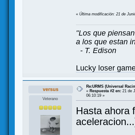
«
Última modificación: 21 de Juni
"Los que piensan
a los que estan i
- T. Edison
Lucky loser gam
Re:URMS (Universal Raci
versus
«
Respuesta #2 en:
21 de J
06:10:19 »
Veterano
Hasta ahora fu
aceleracion...