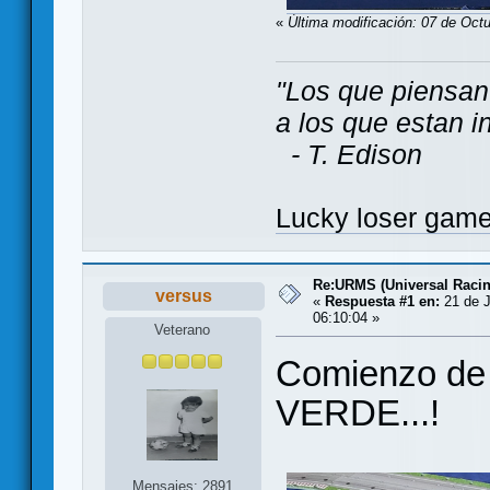
«
Última modificación: 07 de Oct
"Los que piensan
a los que estan i
- T. Edison
Lucky loser gam
Re:URMS (Universal Raci
versus
«
Respuesta #1 en:
21 de J
06:10:04 »
Veterano
Comienzo de
VERDE...!
Mensajes: 2891