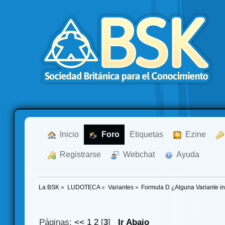
  Inicio
  Foro
Etiquetas
  Ezine
  Registrarse
  Webchat
  Ayuda
La BSK
»
LUDOTECA
»
Variantes
»
Formula D ¿Alguna Variante in
Páginas:
<<
1
2
[
3
]
Ir Abajo