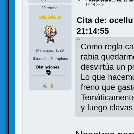
«
Respuesta #33 en:
27 de 
14:14:38 »
Veterano
Cita de: ocell
21:14:55
Como regla ca
Mensajes: 1629
rabia quedarme
Ubicación: Pamplona
desvirtúa un p
Distinciones
Lo que hacemo
freno que gast
Temáticamente
y luego clavas