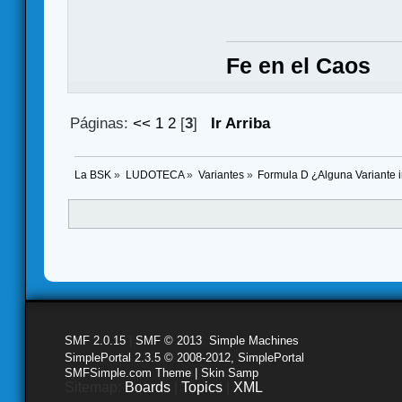
Fe en el Caos
Páginas:
<<
1
2
[
3
]
Ir Arriba
La BSK
»
LUDOTECA
»
Variantes
»
Formula D ¿Alguna Variante i
SMF 2.0.15
|
SMF © 2013
,
Simple Machines
SimplePortal 2.3.5 © 2008-2012, SimplePortal
SMFSimple.com Theme | Skin Samp
Sitemap:
Boards
|
Topics
|
XML