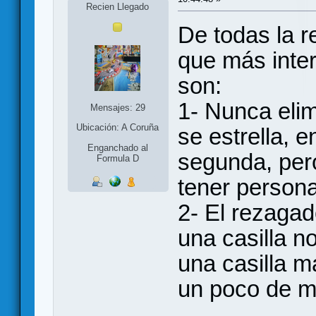
Recien Llegado
De todas la r
que más inte
son:
1- Nunca elim
Mensajes: 29
Ubicación: A Coruña
se estrella, e
Enganchado al
segunda, pero
Formula D
tener persona
2- El rezagad
una casilla n
una casilla má
un poco de m