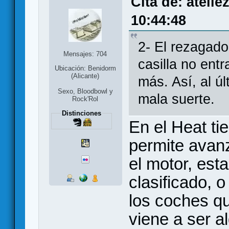
Cita de: atelle
10:44:48
2- El rezagado
Mensajes: 704
casilla no ent
Ubicación: Benidorm
(Alicante)
más. Así, al ú
Sexo, Bloodbowl y
mala suerte.
Rock'Rol
Distinciones
En el Heat ti
permite avanz
el motor, est
clasificado, 
los coches q
viene a ser al