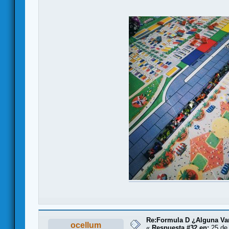
Re:Formula D ¿Alguna Var
ocellum
«
Respuesta #32 en:
25 de 