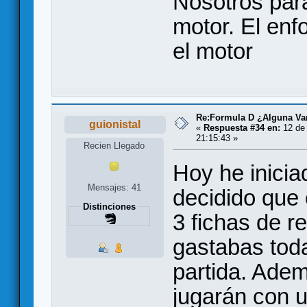
Nosotros par
motor. El enf
el motor
Re:Formula D ¿Alguna Var
guionistal
«
Respuesta #34 en:
12 de 
21:15:43 »
Recien Llegado
Hoy he inici
Mensajes: 41
decidido que
Distinciones
3 fichas de re
gastabas toda
partida. Adem
jugarán con u