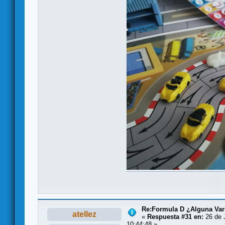
Re:Formula D ¿Alguna Vari
atellez
«
Respuesta #31 en:
26 de J
10:44:48 »