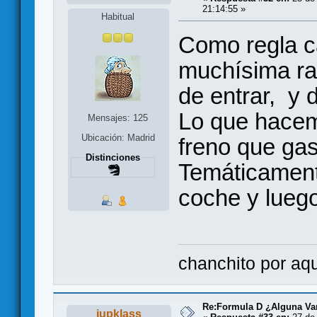
21:14:55 »
Habitual
Como regla c
muchísima ra
de entrar, y 
Lo que hacem
Mensajes: 125
Ubicación: Madrid
freno que gas
Distinciones
Temáticament
coche y luego
chanchito por aqui
Re:Formula D ¿Alguna Var
jupklass