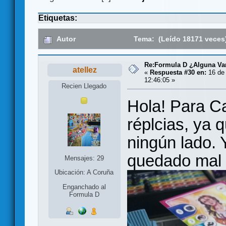
Etiquetas:
Autor
Tema: (Leído 18171 veces
Re:Formula D ¿Alguna Var
atellez
«
Respuesta #30 en:
16 de 
12:46:05 »
Recien Llegado
Hola! Para C
réplcias, ya
ningún lado. 
quedado mal d
Mensajes: 29
Ubicación: A Coruña
Enganchado al
Formula D