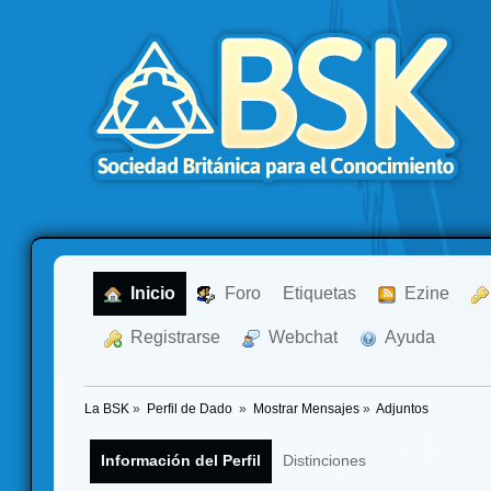
  Inicio
  Foro
Etiquetas
  Ezine
  Registrarse
  Webchat
  Ayuda
La BSK
»
Perfil de Dado 
»
Mostrar Mensajes
»
Adjuntos
Información del Perfil
Distinciones