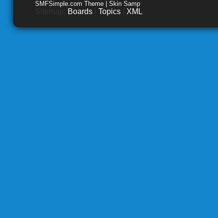
SMFSimple.com Theme | Skin Samp
Sitemap:
Boards
|
Topics
|
XML