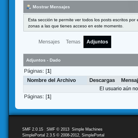
Mostrar Mensajes
Esta sección te permite ver todos los posts escritos por
zonas a las que tienes acceso en este momento.
Mensajes
Temas
Adjuntos
Adjuntos - Dado
Páginas: [
1
]
Nombre del Archivo
Descargas
Mensa
El usuario aún no
Páginas: [
1
]
SMF 2.0.15
|
SMF © 2013
,
Simple Machines
SimplePortal 2.3.5 © 2008-2012, SimplePortal