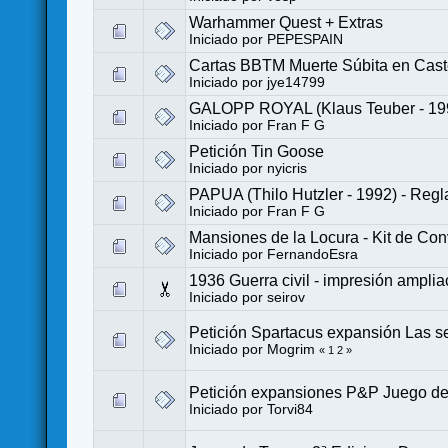
Warhammer Quest + Extras
Iniciado por
PEPESPAIN
Cartas BBTM Muerte Súbita en Cast
Iniciado por
jye14799
GALOPP ROYAL (Klaus Teuber - 199
Iniciado por
Fran F G
Petición Tin Goose
Iniciado por
nyicris
PAPUA (Thilo Hutzler - 1992) - Regl
Iniciado por
Fran F G
Mansiones de la Locura - Kit de Con
Iniciado por
FernandoEsra
1936 Guerra civil - impresión ampli
Iniciado por
seirov
Petición Spartacus expansión Las se
Iniciado por
Mogrim
«
1
2
»
Petición expansiones P&P Juego de 
Iniciado por
Torvi84