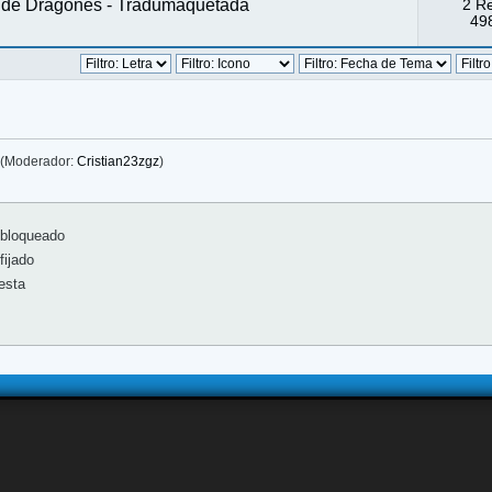
a de Dragones - Tradumaquetada
2 R
498
(Moderador:
Cristian23zgz
)
bloqueado
ijado
esta