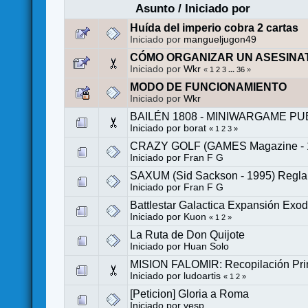
Asunto
/
Iniciado por
Huída del imperio cobra 2 cartas
Iniciado por
mangueljugon49
CÓMO ORGANIZAR UN ASESINATO [E
Iniciado por
Wkr
«
1
2
3
...
36
»
MODO DE FUNCIONAMIENTO
Iniciado por
Wkr
BAILÉN 1808 - MINIWARGAME PU
Iniciado por
borat
«
1
2
3
»
CRAZY GOLF (GAMES Magazine - 198
Iniciado por
Fran F G
SAXUM (Sid Sackson - 1995) Reglam
Iniciado por
Fran F G
Battlestar Galactica Expansión Exo
Iniciado por
Kuon
«
1
2
»
La Ruta de Don Quijote
Iniciado por
Huan Solo
MISION FALOMIR: Recopilación Prin
Iniciado por
ludoartis
«
1
2
»
[Peticion] Gloria a Roma
Iniciado por
vesp