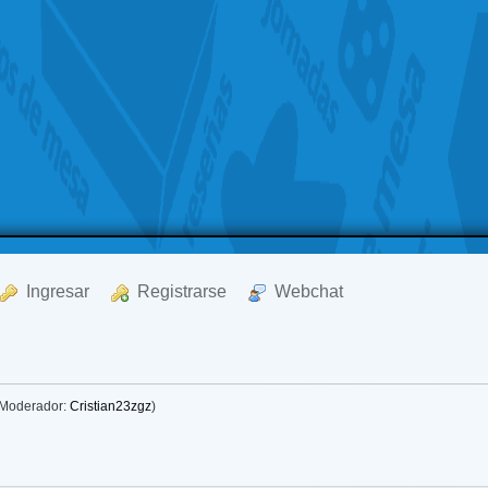
  Ingresar
  Registrarse
  Webchat
Moderador:
Cristian23zgz
)