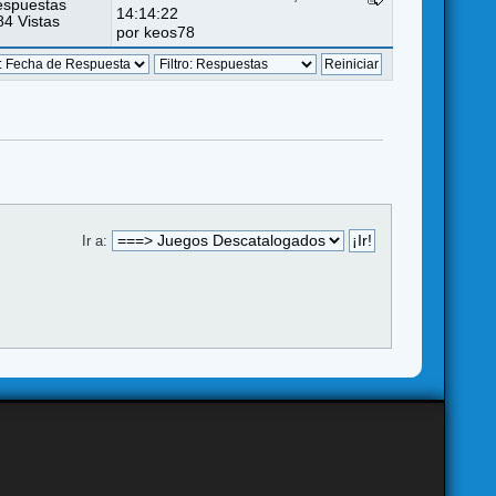
espuestas
14:14:22
4 Vistas
por
keos78
Ir a: