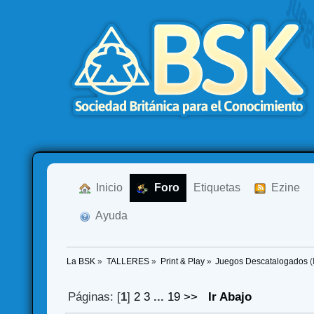
  Inicio
  Foro
Etiquetas
  Ezine
  Ayuda
La BSK
»
TALLERES
»
Print & Play
»
Juegos Descatalogados
(
Páginas: [
1
]
2
3
...
19
>>
Ir Abajo