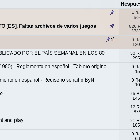
Respue
4 R
504
S]. Faltan archivos de varios juegos
526 
3787
0 R
120
BLICADO POR EL PAÍS SEMANAL EN LOS 80
38 R
295
0) - Reglamento en español - Tablero original
0 R
15
ento en español - Rediseño sencillo ByN
0 R
10
do
25 R
145
12 R
878
t and play
21 R
105
0 R
68