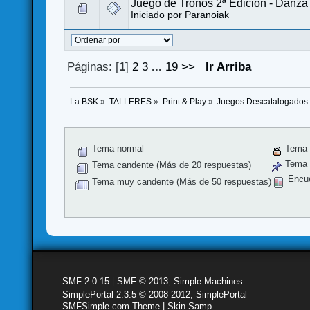
Juego de Tronos 2ª Edicion - Danz
Iniciado por
Paranoiak
Páginas: [
1
]
2
3
...
19
>>
Ir Arriba
La BSK
»
TALLERES
»
Print & Play
»
Juegos Descatalogados
Tema normal
Tema 
Tema f
Tema candente (Más de 20 respuestas)
Encu
Tema muy candente (Más de 50 respuestas)
SMF 2.0.15
|
SMF © 2013
,
Simple Machines
SimplePortal 2.3.5 © 2008-2012, SimplePortal
SMFSimple.com Theme | Skin Samp