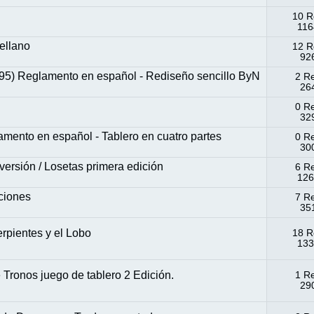
10 R
116
ellano
12 R
926
5) Reglamento en español - Rediseño sencillo ByN
2 R
264
0 R
329
amento en español - Tablero en cuatro partes
0 R
300
versión / Losetas primera edición
6 R
126
aciones
7 R
351
rpientes y el Lobo
18 R
133
Tronos juego de tablero 2 Edición.
1 R
290