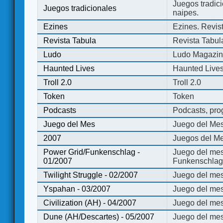
Juegos tradici
Juegos tradicionales
naipes.
Ezines
Ezines. Revist
Revista Tabula
Revista Tabul
Ludo
Ludo Magazi
Haunted Lives
Haunted Live
Troll 2.0
Troll 2.0
Token
Token
Podcasts
Podcasts, pro
Juego del Mes
Juego del Me
2007
Juegos del Me
Power Grid/Funkenschlag -
Juego del mes
01/2007
Funkenschlag 
Twilight Struggle - 02/2007
Juego del mes
Yspahan - 03/2007
Juego del me
Civilization (AH) - 04/2007
Juego del mes 
Dune (AH/Descartes) - 05/2007
Juego del me