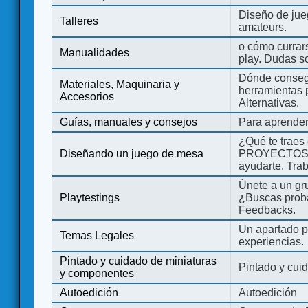
Diseño de jue
Talleres
amateurs.
o cómo currars
Manualidades
play. Dudas so
Dónde consegu
Materiales, Maquinaria y
herramientas 
Accesorios
Alternativas.
Guías, manuales y consejos
Para aprender
¿Qué te traes
Diseñando un juego de mesa
PROYECTOS co
ayudarte. Tra
Únete a un gru
Playtestings
¿Buscas probad
Feedbacks.
Un apartado pa
Temas Legales
experiencias.
Pintado y cuidado de miniaturas
Pintado y cui
y componentes
Autoedición
Autoedición