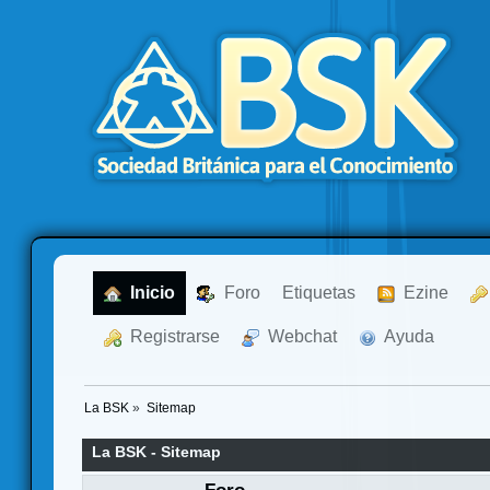
  Inicio
  Foro
Etiquetas
  Ezine
  Registrarse
  Webchat
  Ayuda
La BSK
»
Sitemap
La BSK - Sitemap