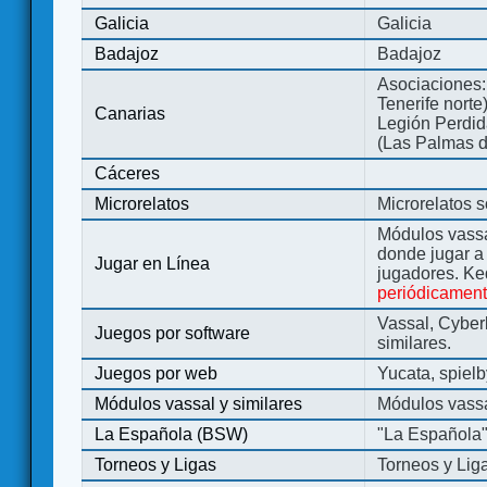
Galicia
Galicia
Badajoz
Badajoz
Asociaciones:
Tenerife norte
Canarias
Legión Perdida
(Las Palmas d
Cáceres
Microrelatos
Microrelatos 
Módulos vassa
donde jugar 
Jugar en Línea
jugadores. Ke
periódicamen
Vassal, Cyber
Juegos por software
similares.
Juegos por web
Yucata, spiel
Módulos vassal y similares
Módulos vassa
La Española (BSW)
"La Española
Torneos y Ligas
Torneos y Lig