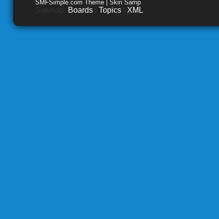
SMFSimple.com Theme | Skin Samp
Sitemap:
Boards
|
Topics
|
XML