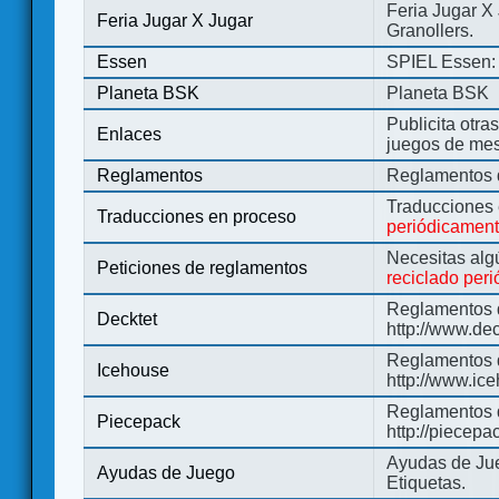
Feria Jugar X
Feria Jugar X Jugar
Granollers.
Essen
SPIEL Essen: 
Planeta BSK
Planeta BSK
Publicita otra
Enlaces
juegos de me
Reglamentos
Reglamentos d
Traducciones
Traducciones en proceso
periódicamen
Necesitas alg
Peticiones de reglamentos
reciclado per
Reglamentos d
Decktet
http://www.de
Reglamentos d
Icehouse
http://www.ic
Reglamentos 
Piecepack
http://piecepa
Ayudas de Jue
Ayudas de Juego
Etiquetas.