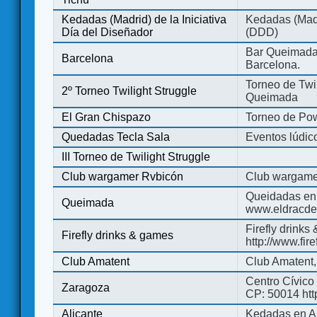
Kedadas (Madrid) de la Iniciativa
Kedadas (Madri
Día del Diseñador
(DDD)
Bar Queimada.
Barcelona
Barcelona.
Torneo de Twil
2º Torneo Twilight Struggle
Queimada
El Gran Chispazo
Torneo de Po
Quedadas Tecla Sala
Eventos lúdico
III Torneo de Twilight Struggle
Club wargamer Rvbicón
Club wargame
Queidadas en
Queimada
www.eldracde
Firefly drinks
Firefly drinks & games
http://www.fir
Club Amatent
Club Amatent,
Centro Cívico 
Zaragoza
CP: 50014 http
Alicante
Kedadas en Al