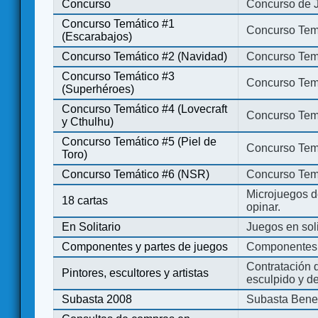
Concurso
Concurso de 
Concurso Temático #1
Concurso Temá
(Escarabajos)
Concurso Temático #2 (Navidad)
Concurso Tem
Concurso Temático #3
Concurso Tem
(Superhéroes)
Concurso Temático #4 (Lovecraft
Concurso Temá
y Cthulhu)
Concurso Temático #5 (Piel de
Concurso Temá
Toro)
Concurso Temático #6 (NSR)
Concurso Tem
Microjuegos d
18 cartas
opinar.
En Solitario
Juegos en soli
Componentes y partes de juegos
Componentes 
Contratación d
Pintores, escultores y artistas
esculpido y d
Subasta 2008
Subasta Bene