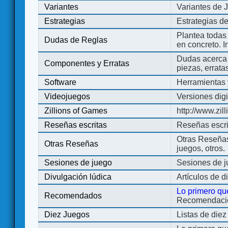
Variantes
Variantes de 
Estrategias
Estrategias d
Plantea todas
Dudas de Reglas
en concreto. 
Dudas acerca 
Componentes y Erratas
piezas, errata
Software
Herramientas 
Videojuegos
Versiones digi
Zillions of Games
http://www.zi
Reseñas escritas
Reseñas escri
Otras Reseñas 
Otras Reseñas
juegos, otros.
Sesiones de juego
Sesiones de 
Divulgación lúdica
Artículos de d
Lo primero qu
Recomendados
Recomendacion
Diez Juegos
Listas de die