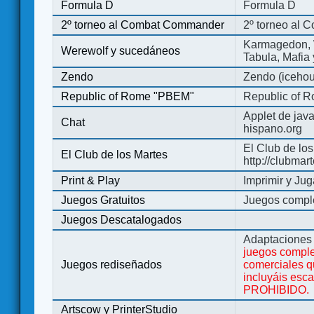
Formula D
Formula D
2º torneo al Combat Commander
2º torneo al
Karmagedon, W
Werewolf y sucedáneos
Tabula, Mafia
Zendo
Zendo (iceho
Republic of Rome "PBEM"
Republic of 
Applet de jav
Chat
hispano.org
El Club de los
El Club de los Martes
http://clubmar
Print & Play
Imprimir y Jug
Juegos Gratuitos
Juegos complet
Juegos Descatalogados
Adaptaciones 
juegos comple
Juegos rediseñados
comerciales q
incluyáis esc
PROHIBIDO.
Artscow y PrinterStudio