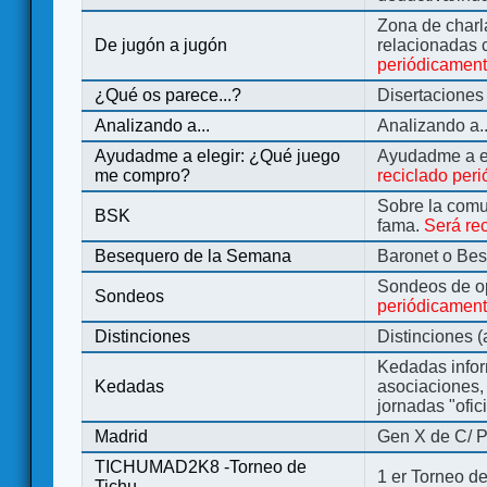
Zona de charl
De jugón a jugón
relacionadas 
periódicamen
¿Qué os parece...?
Disertaciones
Analizando a...
Analizando a..
Ayudadme a elegir: ¿Qué juego
Ayudadme a e
me compro?
reciclado per
Sobre la comu
BSK
fama.
Será re
Besequero de la Semana
Baronet o Be
Sondeos de o
Sondeos
periódicament
Distinciones
Distinciones 
Kedadas infor
Kedadas
asociaciones, 
jornadas "ofic
Madrid
Gen X de C/ P
TICHUMAD2K8 -Torneo de
1 er Torneo de
Tichu