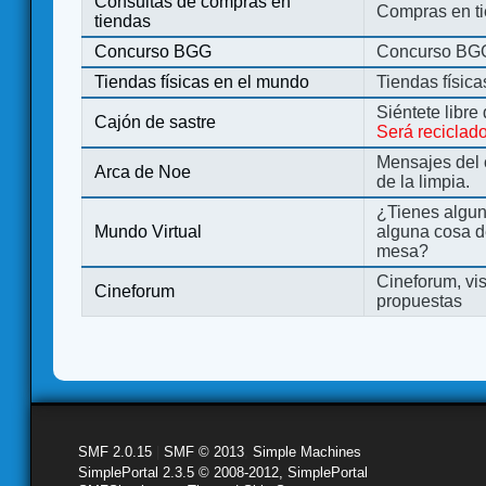
Consultas de compras en
Compras en ti
tiendas
Concurso BGG
Concurso BG
Tiendas físicas en el mundo
Tiendas físic
Siéntete libre
Cajón de sastre
Será reciclad
Mensajes del 
Arca de Noe
de la limpia.
¿Tienes algu
Mundo Virtual
alguna cosa d
mesa?
Cineforum, vis
Cineforum
propuestas
SMF 2.0.15
|
SMF © 2013
,
Simple Machines
SimplePortal 2.3.5 © 2008-2012, SimplePortal