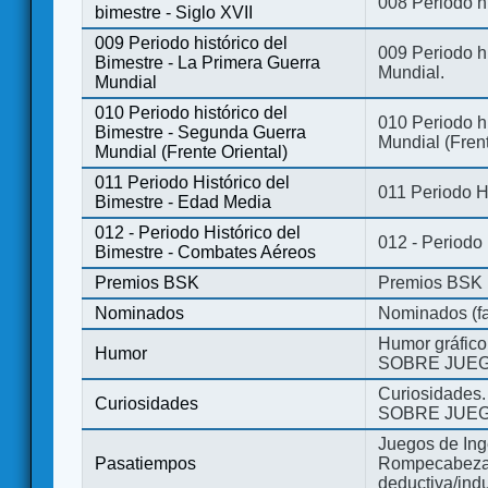
008 Periodo hi
bimestre - Siglo XVII
009 Periodo histórico del
009 Periodo hi
Bimestre - La Primera Guerra
Mundial.
Mundial
010 Periodo histórico del
010 Periodo h
Bimestre - Segunda Guerra
Mundial (Frent
Mundial (Frente Oriental)
011 Periodo Histórico del
011 Periodo H
Bimestre - Edad Media
012 - Periodo Histórico del
012 - Periodo
Bimestre - Combates Aéreos
Premios BSK
Premios BSK
Nominados
Nominados (fa
Humor gráfico
Humor
SOBRE JUEG
Curiosidades.
Curiosidades
SOBRE JUEG
Juegos de Ing
Pasatiempos
Rompecabezas
deductiva/indu