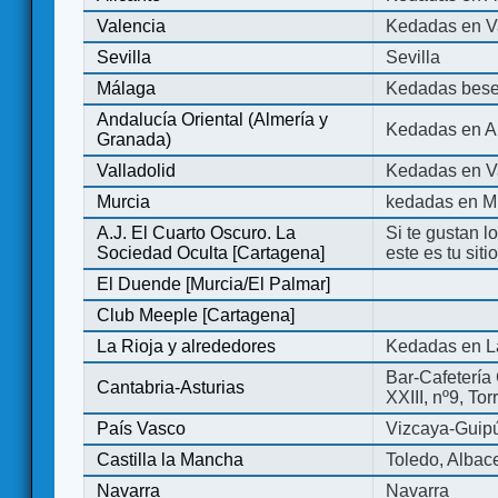
Valencia
Kedadas en V
Sevilla
Sevilla
Málaga
Kedadas bese
Andalucía Oriental (Almería y
Kedadas en An
Granada)
Valladolid
Kedadas en Va
Murcia
kedadas en M
A.J. El Cuarto Oscuro. La
Si te gustan l
Sociedad Oculta [Cartagena]
este es tu sit
El Duende [Murcia/El Palmar]
Club Meeple [Cartagena]
La Rioja y alrededores
Kedadas en L
Bar-Cafetería 
Cantabria-Asturias
XXIII, nº9, To
País Vasco
Vizcaya-Guip
Castilla la Mancha
Toledo, Albac
Navarra
Navarra