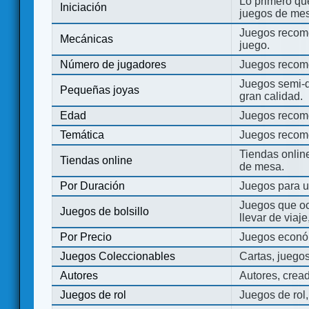
Lo primero que
Iniciación
juegos de mes
Juegos recome
Mecánicas
juego.
Número de jugadores
Juegos recom
Juegos semi-d
Pequeñas joyas
gran calidad.
Edad
Juegos recom
Temática
Juegos recom
Tiendas onli
Tiendas online
de mesa.
Por Duración
Juegos para u
Juegos que o
Juegos de bolsillo
llevar de viaje
Por Precio
Juegos económ
Juegos Coleccionables
Cartas, juego
Autores
Autores, crea
Juegos de rol
Juegos de rol,