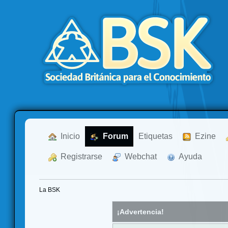
  Inicio
  Forum
Etiquetas
  Ezine
  Registrarse
  Webchat
  Ayuda
La BSK
¡Advertencia!